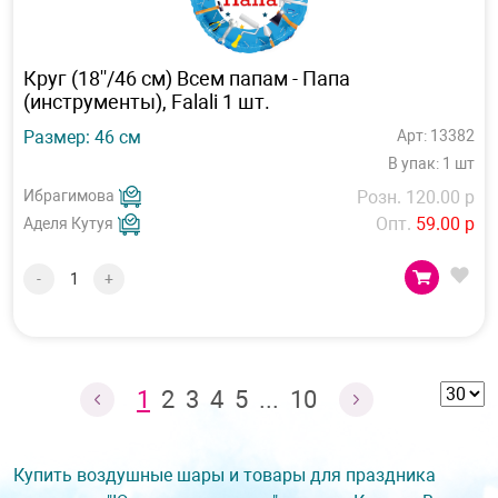
Круг (18''/46 см) Всем папам - Папа
(инструменты), Falali 1 шт.
Размер: 46 см
Арт: 13382
В упак: 1 шт
Ибрагимова
Розн. 120.00 р
Опт.
59.00 р
Аделя Кутуя
-
+
1
2
3
4
5
...
10
Купить воздушные шары и товары для праздника