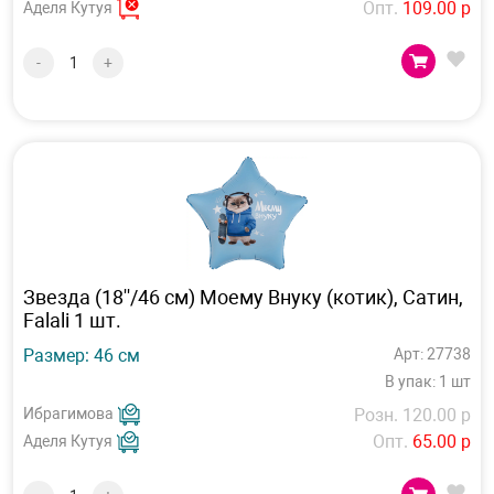
Опт.
109.00 р
Аделя Кутуя
-
+
Звезда (18''/46 см) Моему Внуку (котик), Сатин,
Falali 1 шт.
Размер: 46 см
Арт: 27738
В упак: 1 шт
Ибрагимова
Розн. 120.00 р
Опт.
65.00 р
Аделя Кутуя