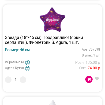
Звезда (18''/46 см) Поздравляю! (яркий
серпантин), Фиолетовый, Agura, 1 шт.
Размер: 46 см
Арт: 757598
В упак: 1 шт
Ибрагимова
Розн. 135.00 р
Опт.
74.00 р
Аделя Кутуя
-
+