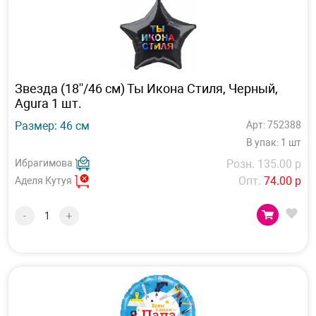
Звезда (18''/46 см) Ты Икона Стиля, Черный,
Agura 1 шт.
Размер: 46 см
Арт: 752388
В упак: 1 шт
Ибрагимова
Розн. 135.00 р
Опт.
74.00 р
Аделя Кутуя
-
+