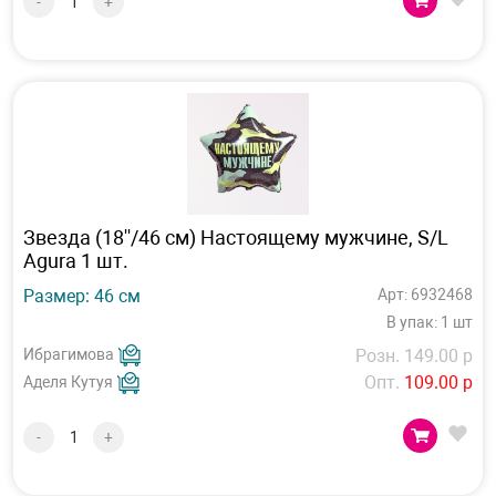
-
+
Звезда (18''/46 см) Настоящему мужчине, S/L
Agura 1 шт.
Размер: 46 см
Арт: 6932468
В упак: 1 шт
Ибрагимова
Розн. 149.00 р
Опт.
109.00 р
Аделя Кутуя
-
+