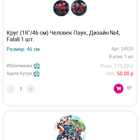
Круг (18''/46 см) Человек Паук, Дизайн №4,
Falali 1 шт.
Размер: 46 см
Арт: 24525
В упак: 1 шт
Ибрагимова
Розн. 115.00 р
Опт.
50.00 р
Аделя Кутуя
-
+