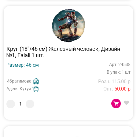
Круг (18''/46 см) Железный человек, Дизайн
№1, Falali 1 шт.
Размер: 46 см
Арт: 24538
В упак: 1 шт
Ибрагимова
Розн. 115.00 р
Опт.
50.00 р
Аделя Кутуя
-
+