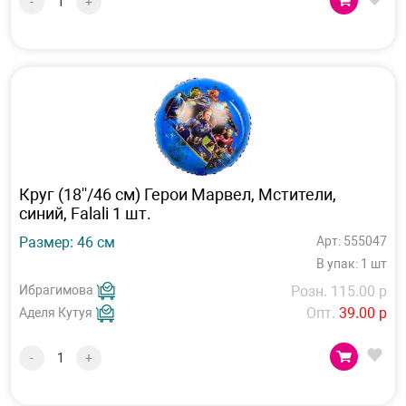
-
+
Круг (18''/46 см) Герои Марвел, Мстители,
синий, Falali 1 шт.
Размер: 46 см
Арт: 555047
В упак: 1 шт
Ибрагимова
Розн. 115.00 р
Опт.
39.00 р
Аделя Кутуя
-
+