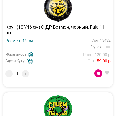
Круг (18''/46 см) С ДР Бетмэн, черный, Falali 1
шт.
Размер: 46 см
Арт: 13432
В упак: 1 шт
Ибрагимова
Розн. 120.00 р
Опт.
59.00 р
Аделя Кутуя
-
+