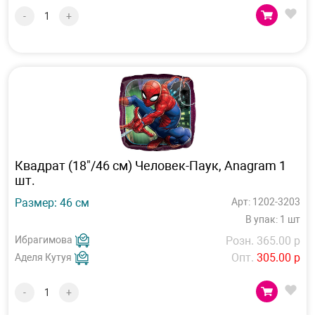
-
+
Квадрат (18"/46 см) Человек-Паук, Anagram 1
шт.
Размер: 46 см
Арт: 1202-3203
В упак: 1 шт
Ибрагимова
Розн. 365.00 р
Опт.
305.00 р
Аделя Кутуя
-
+