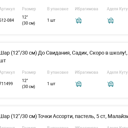
Артикул
Размер
В упаковке
Ибрагимова
Аделя Куту
12"
512-084
1 шт
(30 см)
Шар (12''/30 см) До Свидания, Садик, Скоро в школу!, 
шт
Артикул
Размер
В упаковке
Ибрагимова
Аделя Куту
12"
711499
1 шт
(30 см)
Шар (12''/30 см) Точки Ассорти, пастель, 5 ст, Малайз