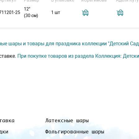
Артикул
Размер
В упаковке
Ибрагимова
Аделя Куту
12"
711201-25
1 шт
(30 см)
ые шары и товары для праздника коллекции "Детский Сад" 
ставке
. При покупке товаров из раздела Коллекция: Детск
тавка
Латексные шары
дки
Фольгированные шары