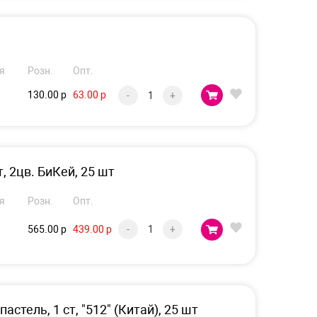
я
Розн.
Опт.
130.00 р
63.00 р
-
+
, 2цв. БиКей, 25 шт
я
Розн.
Опт.
565.00 р
439.00 р
-
+
астель, 1 ст, "512" (Китай), 25 шт