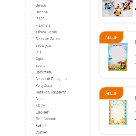
Gemar
Decobal
"512"
Flexmetal
Takara Kosan
Акции
Веселая Затея
Веселуха
CTI
Agura
Everts
Орбиталь
Веселый Праздник
PartyDeco
Латекс Оксидентл
Акции
Belbal
KODA
Шаринг
Дон Баллон
БиКей
Conver