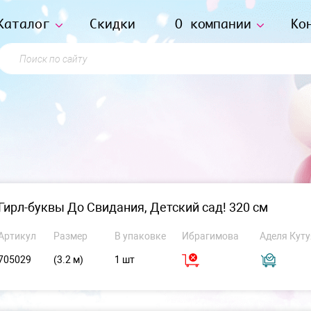
Каталог
Скидки
О компании
Ко
Поиск по сайту
Гирл-буквы До Свидания, Детский сад! 320 см
Артикул
Размер
В упаковке
Ибрагимова
Аделя Куту
705029
(3.2 м)
1 шт