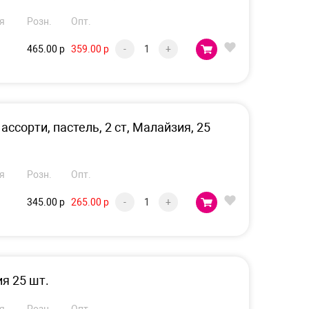
я
Розн.
Опт.
465.00 р
359.00 р
-
+
ассорти, пастель, 2 ст, Малайзия, 25
я
Розн.
Опт.
345.00 р
265.00 р
-
+
ия 25 шт.