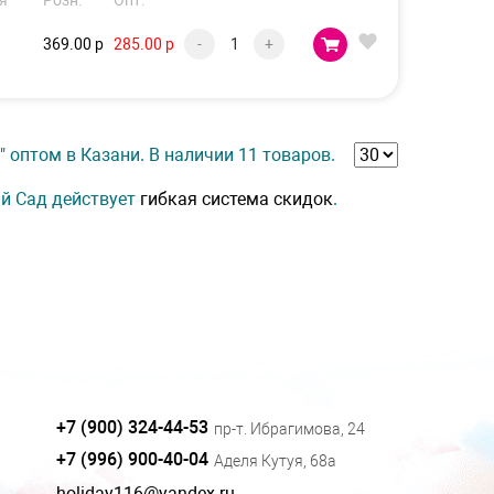
я
Розн.
Опт.
369.00 р
285.00 р
-
+
оптом в Казани. В наличии 11 товаров.
ий Сад действует
гибкая система скидок
.
+7 (900) 324-44-53
пр-т. Ибрагимова, 24
+7 (996) 900-40-04
Аделя Кутуя, 68а
holiday116@yandex.ru