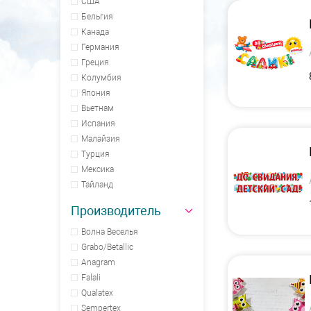
США
Бельгия
Канада
Германия
Греция
Колумбия
Япония
Вьетнам
Испания
Малайзия
Турция
Мексика
Тайланд
Производитель
Волна Веселья
Grabo/Betallic
Anagram
Falali
Qualatex
Sempertex