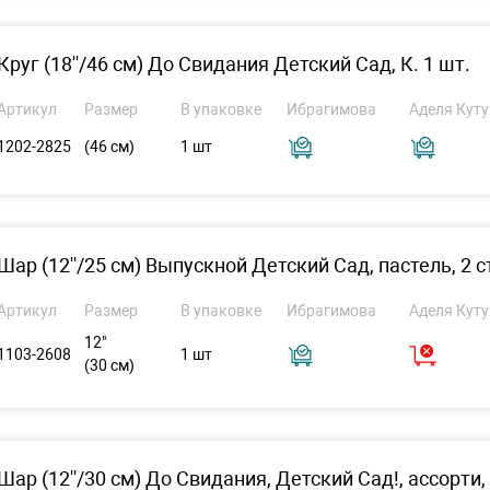
Круг (18''/46 см) До Свидания Детский Сад, К. 1 шт.
Артикул
Размер
В упаковке
Ибрагимова
Аделя Куту
1202-2825
(46 см)
1 шт
Шар (12''/25 см) Выпускной Детский Сад, пастель, 2 ст
Артикул
Размер
В упаковке
Ибрагимова
Аделя Куту
12"
1103-2608
1 шт
(30 см)
Шар (12''/30 см) До Свидания, Детский Сад!, ассорти, п