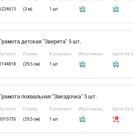
6224613
(3 м)
1 шт
Грамота детская "Зверята" 5 шт.
Артикул
Размер
В упаковке
Ибрагимова
Аделя Куту
1144818
(29,5 см)
1 шт
Грамота похвальная "Звездочка" 5 шт.
Артикул
Размер
В упаковке
Ибрагимова
Аделя Куту
2015735
(29,5 см)
1 шт