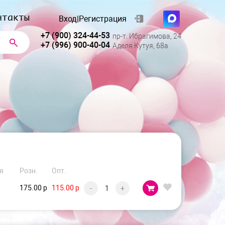
нтакты
Вход
|
Регистрация
+7 (900) 324-44-53
пр-т. Ибрагимова, 24
+7 (996) 900-40-04
Аделя Кутуя, 68а
я
Розн.
Опт.
175.00 р
115.00 р
-
+