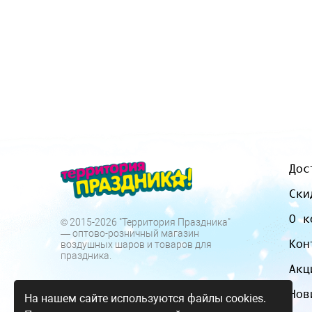
Дос
Ски
О к
© 2015-2026 "Территория Праздника"
— оптово-розничный магазин
Кон
воздушных шаров и товаров для
праздника.
Акц
Нов
На нашем сайте используются файлы cookies.