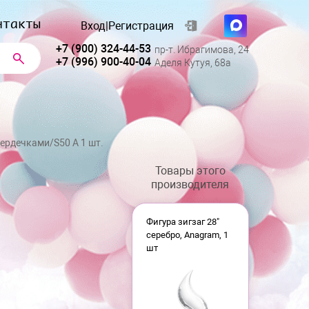
нтакты
Вход
|
Регистрация
+7 (900) 324-44-53
пр-т. Ибрагимова, 24
+7 (996) 900-40-04
Аделя Кутуя, 68а
сердечками/S50 А 1 шт.
Товары этого
производителя
Фигура зигзаг 28"
серебро, Anagram, 1
шт