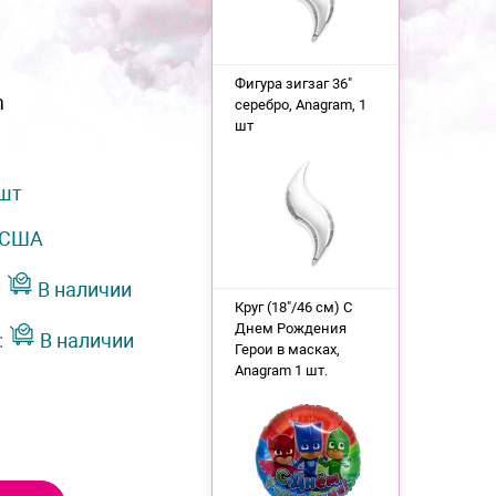
Фигура зигзаг 36"
m
серебро, Anagram, 1
шт
 шт
США
:
В наличии
Круг (18"/46 см) С
Днем Рождения
:
В наличии
Герои в масках,
Anagram 1 шт.