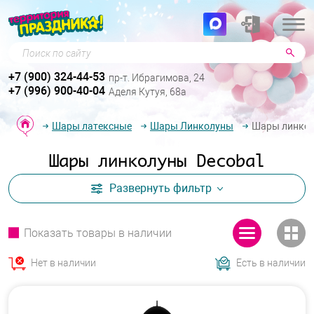
Поиск по сайту
+7 (900) 324-44-53
пр-т. Ибрагимова, 24
+7 (996) 900-40-04
Аделя Кутуя, 68а
Шары латексные
Шары Линколуны
Шары линкол
Шары линколуны Decobal
Развернуть
фильтр
Показать товары в наличии
Нет в наличии
Есть в наличии