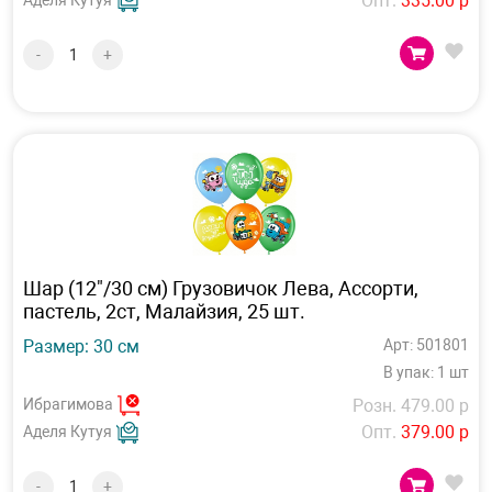
Опт.
335.00 р
Аделя Кутуя
-
+
Шар (12"/30 см) Грузовичок Лева, Ассорти,
пастель, 2ст, Малайзия, 25 шт.
Размер: 30 см
Арт: 501801
В упак: 1 шт
Ибрагимова
Розн. 479.00 р
Опт.
379.00 р
Аделя Кутуя
-
+