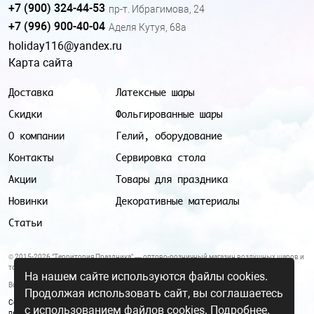
+7 (900) 324-44-53
пр-т. Ибрагимова, 24
+7 (996) 900-40-04
Аделя Кутуя, 68а
holiday116@yandex.ru
Карта сайта
Доставка
Латексные шары
Скидки
Фольгированные шары
О компании
Гелий, оборудование
Контакты
Сервировка стола
Акции
Товары для праздника
Новинки
Декоративные материалы
Статьи
© 2015-2026 "Территория Праздника" — оптово-розничный магазин воздушных шаров и
товаров для праздника.
На нашем сайте используются файлы cookies.
Все цены и условия, указанные на данном сайте, не являются публичной офертой.
Продолжая использовать сайт, вы соглашаетесь
Согласие на обработку персональных данных
|
Политика в отношении обработки
с использованием файлов cookies.
Подробнее.
персональных данных