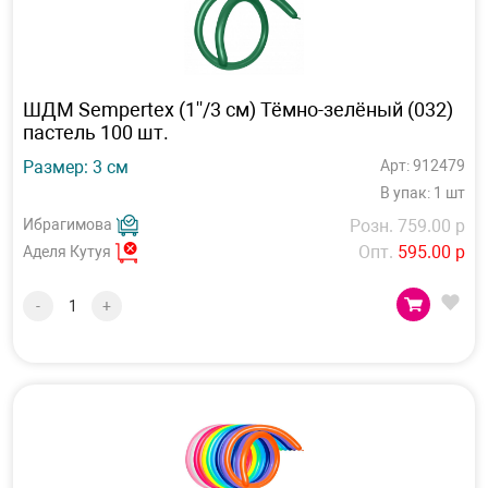
ШДМ Sempertex (1''/3 см) Тёмно-зелёный (032)
пастель 100 шт.
Размер: 3 см
Арт: 912479
В упак: 1 шт
Ибрагимова
Розн. 759.00 р
Опт.
595.00 р
Аделя Кутуя
-
+