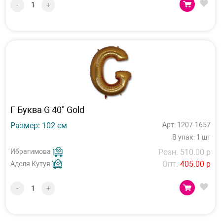
-
+
Г Буква G 40" Gold
Размер: 102 см
Арт: 1207-1657
В упак: 1 шт
Ибрагимова
Розн. 510.00 р
Опт.
405.00 р
Аделя Кутуя
-
+