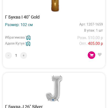
Г Буква I 40" Gold
Размер: 102 см
Арт: 1207-1659
В упак: 1 шт
Ибрагимова
Розн. 510.00 р
Опт.
405.00 р
Аделя Кутуя
-
+
Г Буква J 26" Silver