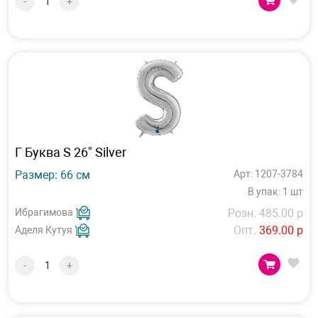
-
+
Г Буква S 26" Silver
Размер: 66 см
Арт: 1207-3784
В упак: 1 шт
Ибрагимова
Розн. 485.00 р
Опт.
369.00 р
Аделя Кутуя
-
+