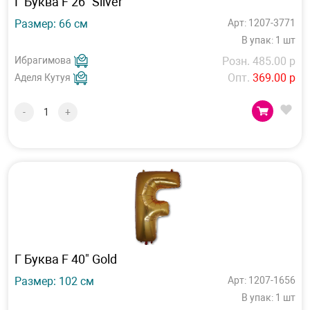
Г Буква F 26" Silver
Размер: 66 см
Арт: 1207-3771
В упак: 1 шт
Ибрагимова
Розн. 485.00 р
Опт.
369.00 р
Аделя Кутуя
-
+
Г Буква F 40" Gold
Размер: 102 см
Арт: 1207-1656
В упак: 1 шт