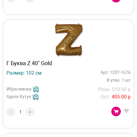
Г Буква Z 40" Gold
Размер: 102 см
Арт: 1207-1676
В упак: 1 шт
Ибрагимова
Розн. 510.00 р
Опт.
405.00 р
Аделя Кутуя
-
+