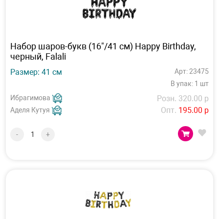
Набор шаров-букв (16"/41 см) Happy Birthday,
черный, Falali
Размер: 41 см
Арт: 23475
В упак: 1 шт
Ибрагимова
Розн. 320.00 р
Опт.
195.00 р
Аделя Кутуя
-
+