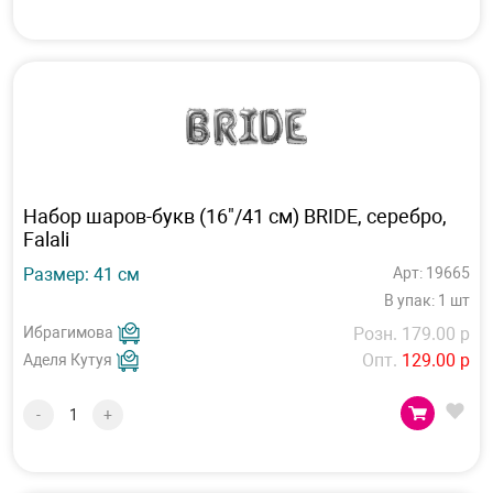
Набор шаров-букв (16"/41 см) BRIDE, серебро,
Falali
Размер: 41 см
Арт: 19665
В упак: 1 шт
Ибрагимова
Розн. 179.00 р
Опт.
129.00 р
Аделя Кутуя
-
+