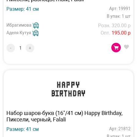
Размер: 41 см
Арт: 19991
В упак: 1 шт
Ибрагимова
Розн. 320.00 р
Опт.
195.00 р
Аделя Кутуя
-
+
Набор шаров-букв (16"/41 см) Happy Birthday,
Пиксели, черный, Falali
Размер: 41 см
Арт: 21812
В упак: 1 шт