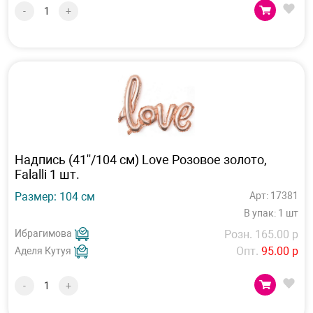
-
+
Надпись (41''/104 см) Love Розовое золото,
Falalli 1 шт.
Размер: 104 см
Арт: 17381
В упак: 1 шт
Ибрагимова
Розн. 165.00 р
Опт.
95.00 р
Аделя Кутуя
-
+