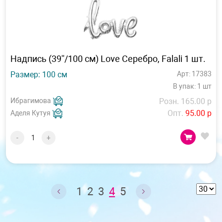
Надпись (39''/100 см) Love Серебро, Falali 1 шт.
Размер: 100 см
Арт: 17383
В упак: 1 шт
Ибрагимова
Розн. 165.00 р
Опт.
95.00 р
Аделя Кутуя
-
+
1
2
3
4
5