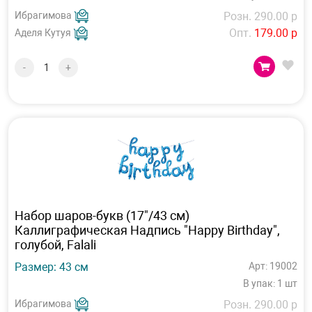
Ибрагимова
Розн. 290.00 р
Опт.
179.00 р
Аделя Кутуя
-
+
Набор шаров-букв (17"/43 см)
Каллиграфическая Надпись "Happy Birthday",
голубой, Falali
Размер: 43 см
Арт: 19002
В упак: 1 шт
Ибрагимова
Розн. 290.00 р