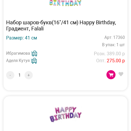
Набор шаров-букв(16"/41 см) Happy Birthday,
Градиент, Falali
Размер: 41 см
Арт: 17360
В упак: 1 шт
Ибрагимова
Розн. 389.00 р
Опт.
275.00 р
Аделя Кутуя
-
+