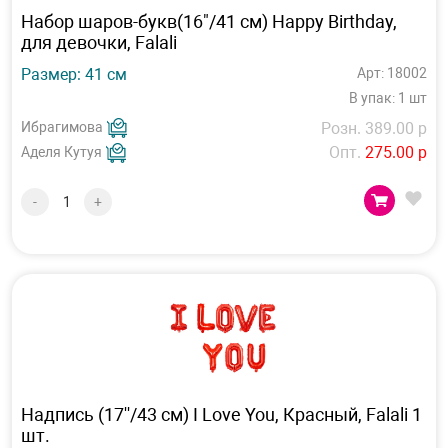
Набор шаров-букв(16"/41 см) Happy Birthday,
для девочки, Falali
Размер: 41 см
Арт: 18002
В упак: 1 шт
Ибрагимова
Розн. 389.00 р
Опт.
275.00 р
Аделя Кутуя
-
+
Надпись (17''/43 см) I Love You, Красный, Falali 1
шт.