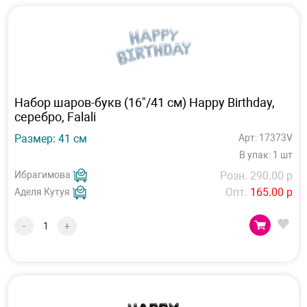
Набор шаров-букв (16"/41 см) Happy Birthday,
серебро, Falali
Размер: 41 см
Арт: 17373V
В упак: 1 шт
Ибрагимова
Розн. 290.00 р
Опт.
165.00 р
Аделя Кутуя
-
+