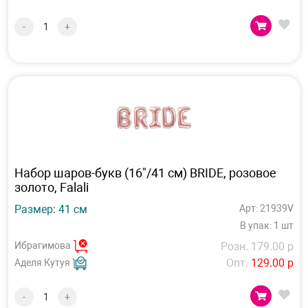
-
+
Набор шаров-букв (16"/41 см) BRIDE, розовое
золото, Falali
Размер: 41 см
Арт: 21939V
В упак: 1 шт
Ибрагимова
Розн. 179.00 р
Опт.
129.00 р
Аделя Кутуя
-
+