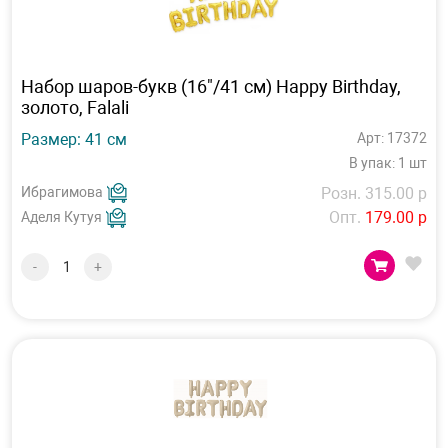
Набор шаров-букв (16"/41 см) Happy Birthday,
золото, Falali
Размер: 41 см
Арт: 17372
В упак: 1 шт
Ибрагимова
Розн. 315.00 р
Опт.
179.00 р
Аделя Кутуя
-
+