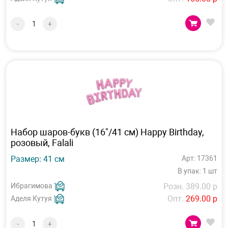
-
+
Набор шаров-букв (16"/41 см) Happy Birthday,
розовый, Falali
Размер: 41 см
Арт: 17361
В упак: 1 шт
Ибрагимова
Розн. 389.00 р
Опт.
269.00 р
Аделя Кутуя
-
+