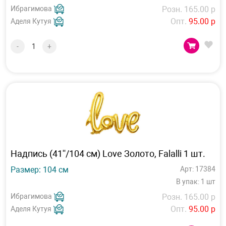
Ибрагимова
Розн. 165.00 р
Опт.
95.00 р
Аделя Кутуя
-
+
Надпись (41''/104 см) Love Золото, Falalli 1 шт.
Размер: 104 см
Арт: 17384
В упак: 1 шт
Ибрагимова
Розн. 165.00 р
Опт.
95.00 р
Аделя Кутуя