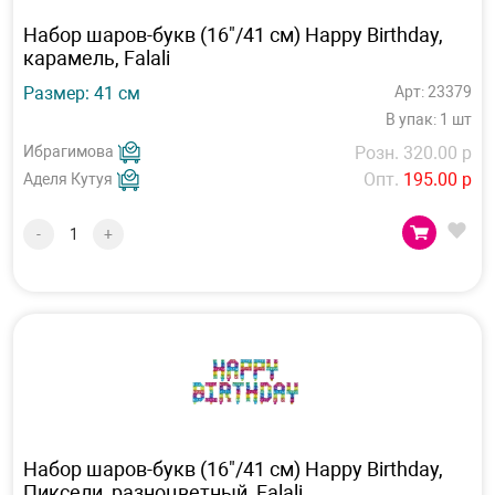
Набор шаров-букв (16"/41 см) Happy Birthday,
карамель, Falali
Размер: 41 см
Арт: 23379
В упак: 1 шт
Ибрагимова
Розн. 320.00 р
Опт.
195.00 р
Аделя Кутуя
-
+
Набор шаров-букв (16"/41 см) Happy Birthday,
Пиксели, разноцветный, Falali