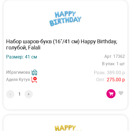
Набор шаров-букв (16"/41 см) Happy Birthday,
голубой, Falali
Размер: 41 см
Арт: 17362
В упак: 1 шт
Ибрагимова
Розн. 389.00 р
Опт.
275.00 р
Аделя Кутуя
-
+