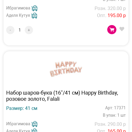
Ибрагимова
Розн. 320.00 р
Опт.
195.00 р
Аделя Кутуя
-
+
Набор шаров-букв (16"/41 см) Happy Birthday,
розовое золото, Falali
Размер: 41 см
Арт: 17371
В упак: 1 шт
Ибрагимова
Розн. 290.00 р
Опт.
165.00 р
Аделя Кутуя