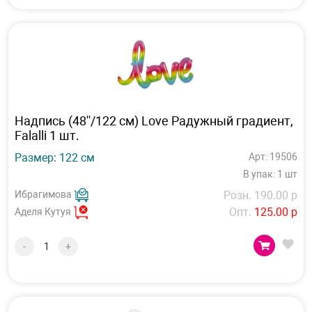
Надпись (48''/122 см) Love Радужный градиент,
Falalli 1 шт.
Размер: 122 см
Арт: 19506
В упак: 1 шт
Ибрагимова
Розн. 190.00 р
Опт.
125.00 р
Аделя Кутуя
-
+