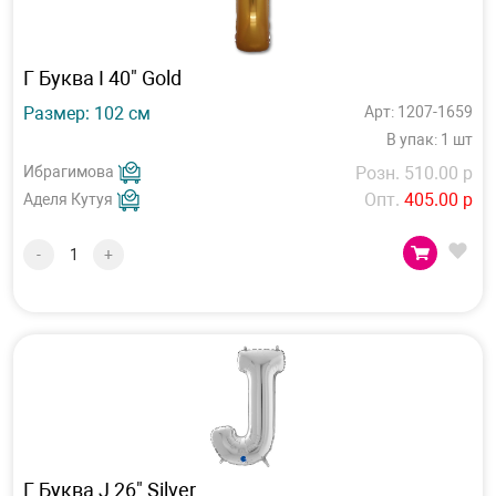
Г Буква I 40" Gold
Размер: 102 см
Арт: 1207-1659
В упак: 1 шт
Ибрагимова
Розн. 510.00 р
Опт.
405.00 р
Аделя Кутуя
-
+
Г Буква J 26" Silver