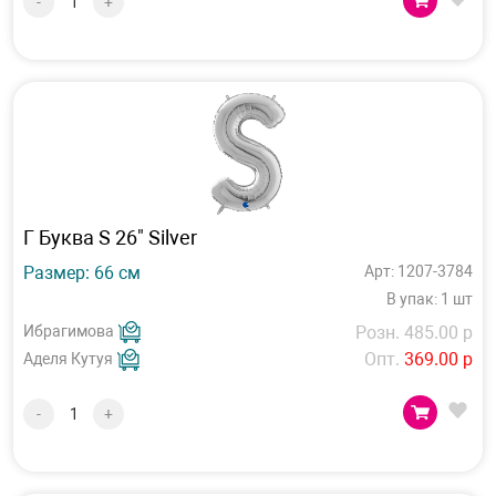
-
+
Г Буква S 26" Silver
Размер: 66 см
Арт: 1207-3784
В упак: 1 шт
Ибрагимова
Розн. 485.00 р
Опт.
369.00 р
Аделя Кутуя
-
+