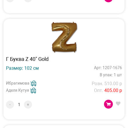
Г Буква Z 40" Gold
Размер: 102 см
Арт: 1207-1676
В упак: 1 шт
Ибрагимова
Розн. 510.00 р
Опт.
405.00 р
Аделя Кутуя
-
+