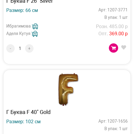
Г Буква F 26" Silver
Размер: 66 см
Арт: 1207-3771
В упак: 1 шт
Ибрагимова
Розн. 485.00 р
Опт.
369.00 р
Аделя Кутуя
-
+
Г Буква F 40" Gold
Размер: 102 см
Арт: 1207-1656
В упак: 1 шт