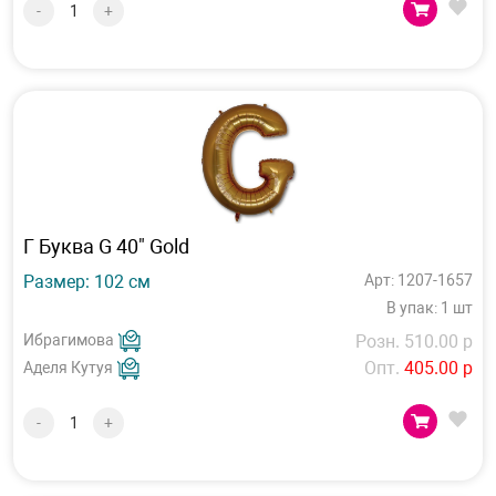
-
+
Г Буква G 40" Gold
Размер: 102 см
Арт: 1207-1657
В упак: 1 шт
Ибрагимова
Розн. 510.00 р
Опт.
405.00 р
Аделя Кутуя
-
+