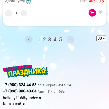
Опт.
405.00 р
Аделя Кутуя
-
+
1
2
3
4
5
+7 (900) 324-44-53
пр-т. Ибрагимова, 24
+7 (996) 900-40-04
Аделя Кутуя, 68а
holiday116@yandex.ru
Карта сайта