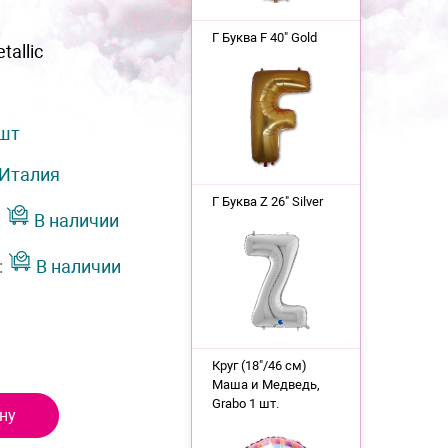
Г Буква F 40" Gold
tallic
 шт
Италия
Г Буква Z 26" Silver
:
В наличии
:
В наличии
Круг (18"/46 см)
Маша и Медведь,
Grabo 1 шт.
ну