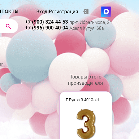
нтакты
Вход
|
Регистрация
+7 (900) 324-44-53
пр-т. Ибрагимова, 24
+7 (996) 900-40-04
Аделя Кутуя, 68а
er
Товары этого
производителя
Г Буква З 40" Gold