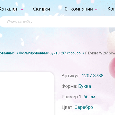
Каталог
Скидки
О компании
Ко
Поиск по сайту
рованные
Фольгированные буквы 26" серебро
Г Буква W 26" Silv
Артикул:
1207-3788
Форма:
Буква
Размер 1:
66 см
Цвет:
Серебро