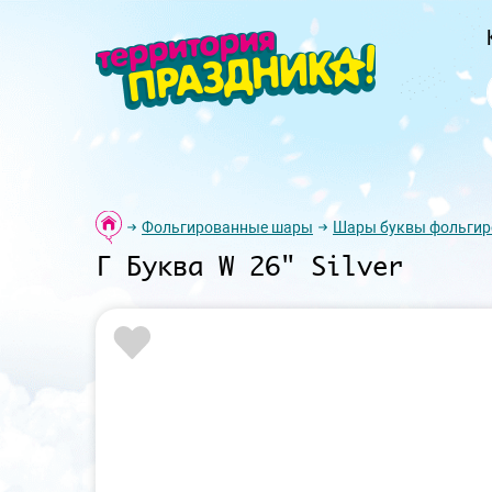
Фольгированные шары
Шары буквы фольги
Г Буква W 26" Silver