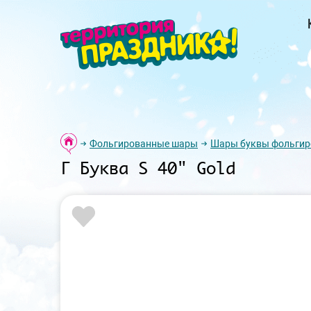
Фольгированные шары
Шары буквы фольги
Г Буква S 40" Gold