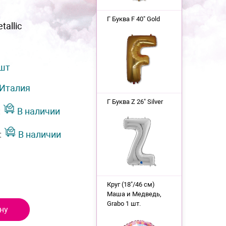
Г Буква F 40" Gold
tallic
 шт
Италия
Г Буква Z 26" Silver
:
В наличии
:
В наличии
Круг (18"/46 см)
Маша и Медведь,
Grabo 1 шт.
ну