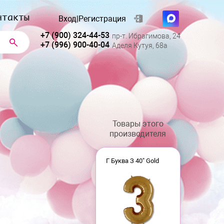
нтакты
Вход
|
Регистрация
+7 (900) 324-44-53
пр-т. Ибрагимова, 24
+7 (996) 900-40-04
Аделя Кутуя, 68а
Товары этого
производителя
Г Буква З 40" Gold