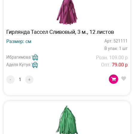
Гирлянда Тассел Сливовый, 3 м., 12 листов
Размер: см
Арт: 521111
В упак: 1 шт
Ибрагимова
Розн. 109.00 р
Опт.
79.00 р
Аделя Кутуя
-
+