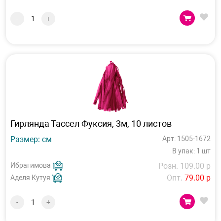
-
+
Гирлянда Тассел Фуксия, 3м, 10 листов
Размер: см
Арт: 1505-1672
В упак: 1 шт
Ибрагимова
Розн. 109.00 р
Опт.
79.00 р
Аделя Кутуя
-
+