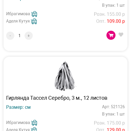
В упак: 1 шт
Ибрагимова
Розн. 155.00 р
Опт.
109.00 р
Аделя Кутуя
-
+
Гирлянда Тассел Серебро, 3 м., 12 листов
Размер: см
Арт: 521126
В упак: 1 шт
Ибрагимова
Розн. 175.00 р
Опт.
129.00 р
Аделя Кутуя