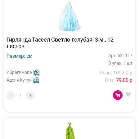
Гирлянда Тассел Светло-голубая, 3 м., 12
листов
Размер: см
Арт: 521117
В упак: 1 шт
Ибрагимова
Розн. 109.00 р
Опт.
79.00 р
Аделя Кутуя
-
+