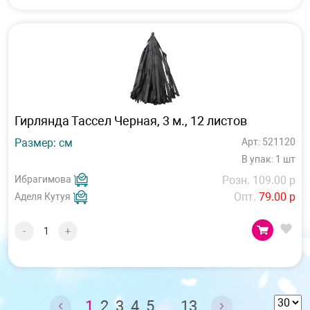
Гирлянда Тассел Черная, 3 м., 12 листов
Размер: см
Арт: 521120
В упак: 1 шт
Ибрагимова
Розн. 109.00 р
Опт.
79.00 р
Аделя Кутуя
-
+
1
2
3
4
5
...
13