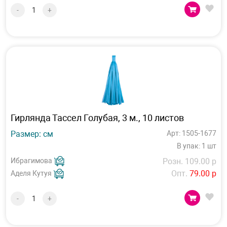
-
+
Гирлянда Тассел Голубая, 3 м., 10 листов
Размер: см
Арт: 1505-1677
В упак: 1 шт
Ибрагимова
Розн. 109.00 р
Опт.
79.00 р
Аделя Кутуя
-
+