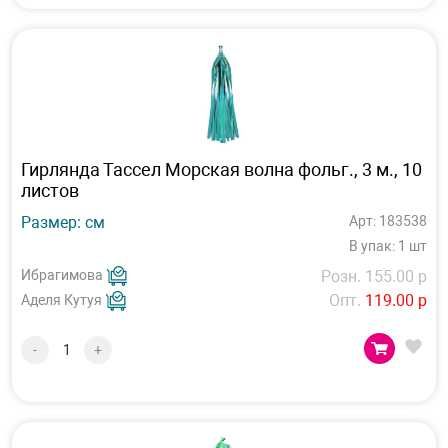
Гирлянда Тассел Морская волна фольг., 3 м., 10
листов
Размер: см
Арт: 183538
В упак: 1 шт
Ибрагимова
Розн. 155.00 р
Опт.
119.00 р
Аделя Кутуя
-
+