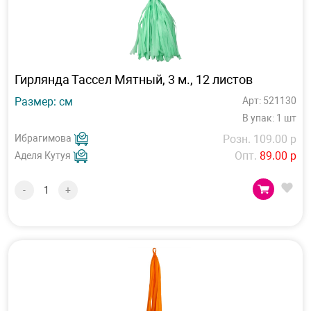
Гирлянда Тассел Мятный, 3 м., 12 листов
Размер: см
Арт: 521130
В упак: 1 шт
Ибрагимова
Розн. 109.00 р
Опт.
89.00 р
Аделя Кутуя
-
+