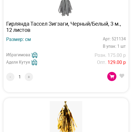
Гирлянда Тассел Зигзаги, Черный/Белый, 3 м.,
12 листов
Размер: см
Арт: 521134
В упак: 1 шт
Ибрагимова
Розн. 175.00 р
Опт.
129.00 р
Аделя Кутуя
-
+