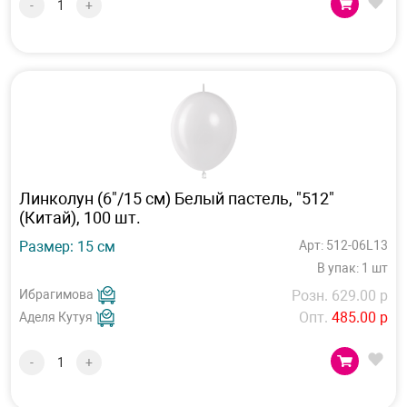
-
+
Линколун (6"/15 см) Белый пастель, "512"
(Китай), 100 шт.
Размер: 15 см
Арт: 512-06L13
В упак: 1 шт
Ибрагимова
Розн. 629.00 р
Опт.
485.00 р
Аделя Кутуя
-
+