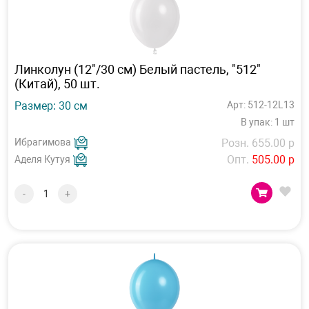
Линколун (12"/30 см) Белый пастель, "512"
(Китай), 50 шт.
Размер: 30 см
Арт: 512-12L13
В упак: 1 шт
Ибрагимова
Розн. 655.00 р
Опт.
505.00 р
Аделя Кутуя
-
+