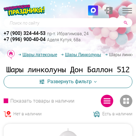
Поиск по сайту
+7 (900) 324-44-53
пр-т. Ибрагимова, 24
+7 (996) 900-40-04
Аделя Кутуя, 68а
Шары латексные
Шары Линколуны
Шары линкол
Шары линколуны Дон Баллон 512
Развернуть
фильтр
Показать товары в наличии
Нет в наличии
Есть в наличии