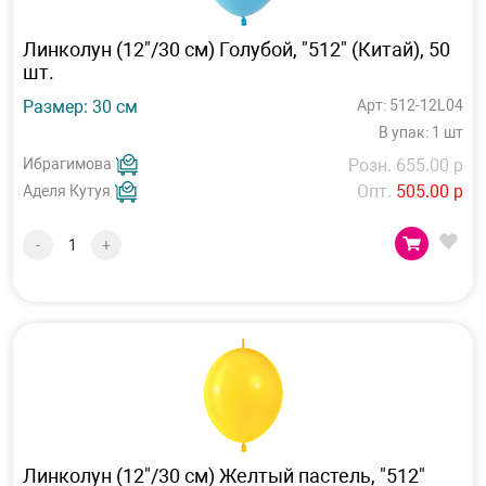
Линколун (12"/30 см) Голубой, "512" (Китай), 50
шт.
Размер: 30 см
Арт: 512-12L04
В упак: 1 шт
Ибрагимова
Розн. 655.00 р
Опт.
505.00 р
Аделя Кутуя
-
+
Линколун (12"/30 см) Желтый пастель, "512"