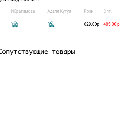
Ибрагимова
Аделя Кутуя
Розн.
Опт.
629.00р
485.00 р
Сопутствующие товары