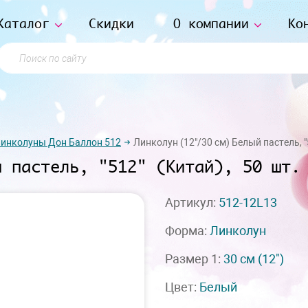
Каталог
Скидки
О компании
Ко
Поиск по сайту
инколуны Дон Баллон 512
Линколун (12"/30 см) Белый пастель, "5
й пастель, "512" (Китай), 50 шт.
Артикул:
512-12L13
Форма:
Линколун
Размер 1:
30 см
(12")
Цвет:
Белый