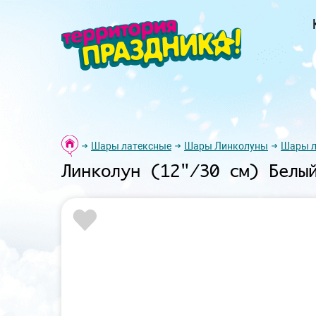
Шары латексные
Шары Линколуны
Шары л
Линколун (12"/30 см) Белы