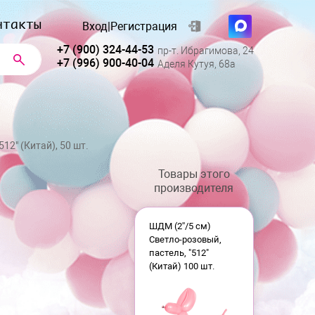
нтакты
Вход
|
Регистрация
+7 (900) 324-44-53
пр-т. Ибрагимова, 24
+7 (996) 900-40-04
Аделя Кутуя, 68а
12" (Китай), 50 шт.
Товары этого
производителя
ШДМ (2''/5 см)
Светло-розовый,
пастель, "512"
(Китай) 100 шт.