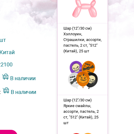
Шар (12''/30 см)
Хэллоуин,
 шт
Страшилки, ассорти,
пастель, 2 ст, "512"
(Китай), 25 шт
Китай
22100
:
В наличии
:
В наличии
Шар (12''/30 см)
Яркие смайлы,
ассорти, пастель, 2
ст, "512" (Китай), 25
шт