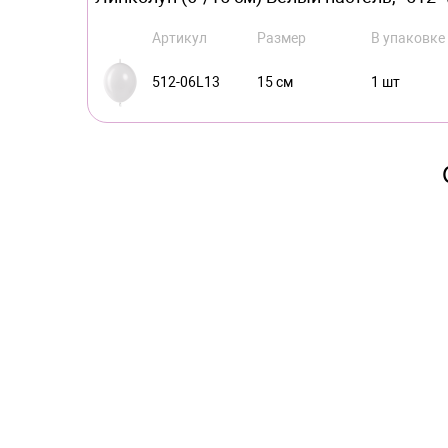
Артикул
Размер
В упаковке
512-06L13
15 см
1 шт