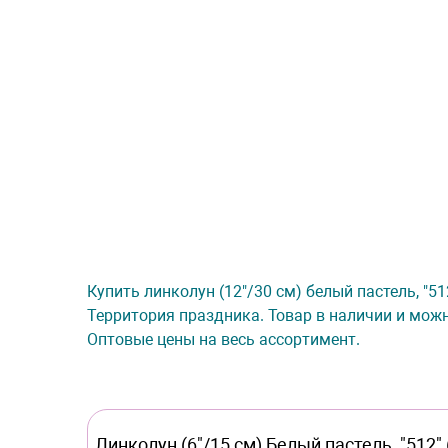
Купить линколун (12"/30 см) белый пастель, "51
Территория праздника. Товар в наличии и можн
Оптовые цены на весь ассортимент.
Линколун (6"/15 см) Белый пастель, "512" 