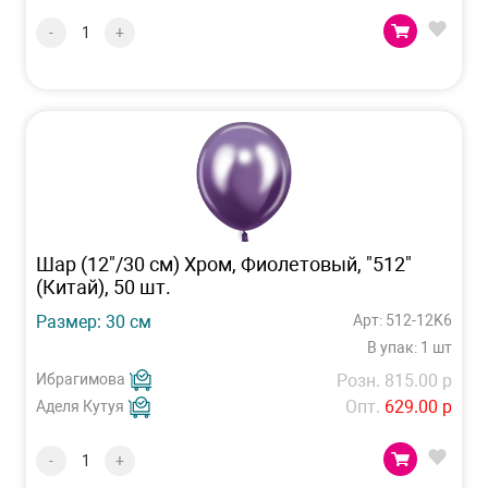
-
+
Шар (12"/30 см) Хром, Фиолетовый, "512"
(Китай), 50 шт.
Размер: 30 см
Арт: 512-12K6
В упак: 1 шт
Ибрагимова
Розн. 815.00 р
Опт.
629.00 р
Аделя Кутуя
-
+