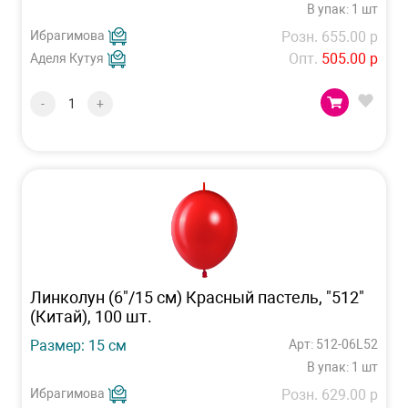
В упак: 1 шт
Ибрагимова
Розн. 655.00 р
Опт.
505.00 р
Аделя Кутуя
-
+
Линколун (6"/15 см) Красный пастель, "512"
(Китай), 100 шт.
Размер: 15 см
Арт: 512-06L52
В упак: 1 шт
Ибрагимова
Розн. 629.00 р