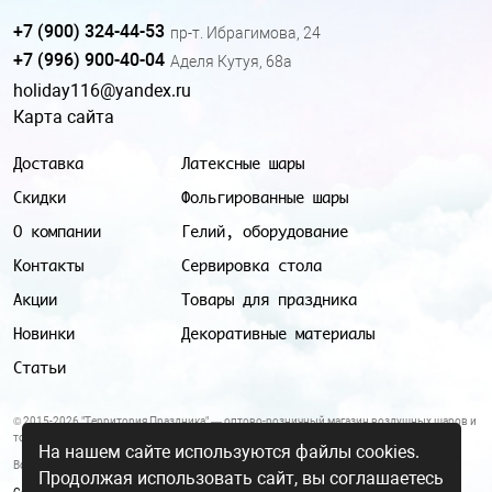
+7 (900) 324-44-53
пр-т. Ибрагимова, 24
+7 (996) 900-40-04
Аделя Кутуя, 68а
holiday116@yandex.ru
Карта сайта
Доставка
Латексные шары
Скидки
Фольгированные шары
О компании
Гелий, оборудование
Контакты
Сервировка стола
Акции
Товары для праздника
Новинки
Декоративные материалы
Статьи
© 2015-2026 "Территория Праздника" — оптово-розничный магазин воздушных шаров и
товаров для праздника.
На нашем сайте используются файлы cookies.
Все цены и условия, указанные на данном сайте, не являются публичной офертой.
Продолжая использовать сайт, вы соглашаетесь