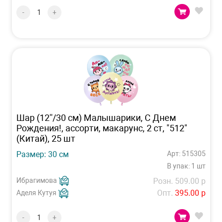
-
+
Шар (12''/30 см) Малышарики, С Днем
Рождения!, ассорти, макарунс, 2 ст, "512"
(Китай), 25 шт
Размер: 30 см
Арт: 515305
В упак: 1 шт
Ибрагимова
Розн. 509.00 р
Опт.
395.00 р
Аделя Кутуя
-
+