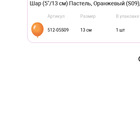
Шар (5''/13 см) Пастель, Оранжевый (S09),
Артикул
Размер
В упаковке
512-05S09
13 см
1 шт