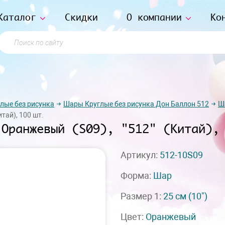
Каталог
Скидки
О компании
Ко
Поиск по сайту
лые без рисунка
Шары Круглые без рисунка Дон Баллон 512
Ш
итай), 100 шт.
 Оранжевый (S09), "512" (Китай),
Артикул:
512-10S09
Форма:
Шар
Размер 1:
25 см
(10")
Цвет:
Оранжевый