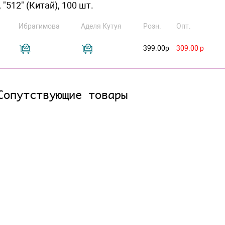
 "512" (Китай), 100 шт.
Ибрагимова
Аделя Кутуя
Розн.
Опт.
399.00р
309.00 р
Сопутствующие товары