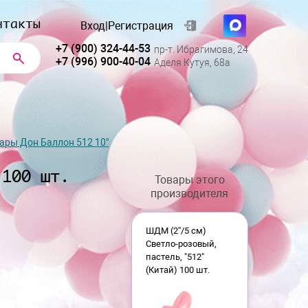
нтакты
Вход
|
Регистрация
+7 (900) 324-44-53
пр-т. Ибрагимова, 24
+7 (996) 900-40-04
Аделя Кутуя, 68а
ары Дон Баллон 512 10"
 100 шт.
Товары этого
производителя
ШДМ (2''/5 см)
Светло-розовый,
пастель, "512"
(Китай) 100 шт.