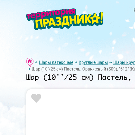
Шары латексные
Круглые шары
Шары круг
Шар (10''/25 см) Пастель, Оранжевый (S09), "512" (К
Шар (10''/25 см) Пастель,