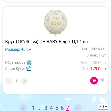
Круг (18''/46 см) OH BABY Beige, ПД 1 шт.
Размер: 46 см
Арт: 1202-4391
В упак: 1 шт
Ибрагимова
Розн. 235.00 р
Опт.
179.00 р
Аделя Кутуя
-
+
1
...
3
4
5
6
7