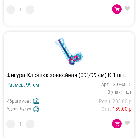
-
+
Фигура Клюшка хоккейная (39"/99 см) К 1 шт.
Размер: 99 см
Арт: 1207-6815
В упак: 1 шт
Ибрагимова
Розн. 205.00 р
Опт.
139.00 р
Аделя Кутуя
-
+