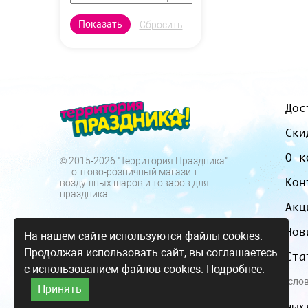
Дос
Ски
О к
© 2015-2026 "Территория Праздника"
— оптово-розничный магазин
Кон
воздушных шаров и товаров для
праздника.
Акц
Нов
На нашем сайте используются файлы cookies.
Продолжая использовать сайт, вы соглашаетесь
Ста
с использованием файлов cookies.
Подробнее.
Все цены и усло
Принять
Согласие на обработку персональных