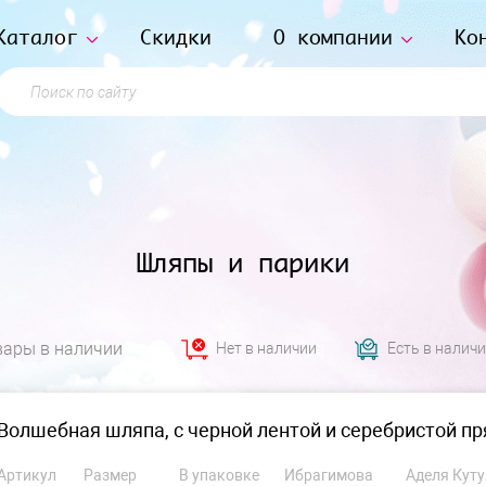
Каталог
Скидки
О компании
Ко
Поиск по сайту
Шляпы и парики
вары в наличии
Нет в наличии
Есть в налич
Волшебная шляпа, с черной лентой и серебристой п
Артикул
Размер
В упаковке
Ибрагимова
Аделя Куту