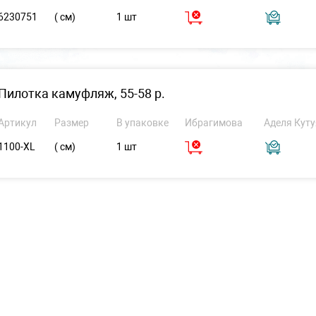
6230751
( см)
1 шт
Пилотка камуфляж, 55-58 р.
Артикул
Размер
В упаковке
Ибрагимова
Аделя Куту
1100-XL
( см)
1 шт