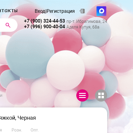
нтакты
Вход
|
Регистрация
+7 (900) 324-44-53
пр-т. Ибрагимова, 24
+7 (996) 900-40-04
Аделя Кутуя, 68а
ии
ряжкой, Черная
я
Розн.
Опт.