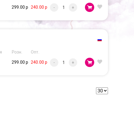
299.00 р
240.00 р
-
+
я
Розн.
Опт.
299.00 р
240.00 р
-
+