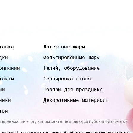
тавка
Латексные шары
дки
Фольгированные шары
омпании
Гелий, оборудование
такты
Сервировка стола
ии
Товары для праздника
инки
Декоративные материалы
тьи
вия, указанные на данном сайте, не являются публичной офертой.
 данных
|
Политика в отношении обработки персональных данных