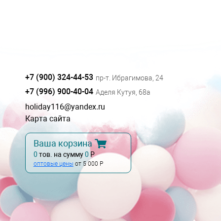
+7 (900) 324-44-53
пр-т. Ибрагимова, 24
+7 (996) 900-40-04
Аделя Кутуя, 68а
holiday116@yandex.ru
Карта сайта
Ваша корзина
0
тов. на сумму
0
Р
оптовые цены
от 5 000 Р