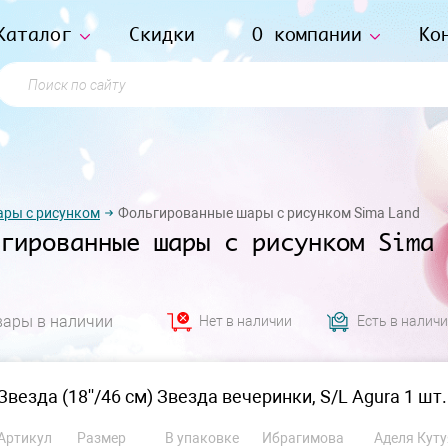
Каталог
Скидки
О компании
Ко
Поиск по сайту
ры с рисунком
Фольгированные шары с рисунком Sima Land
гированные шары с рисунком Sima 
вары в наличии
Нет в наличии
Есть в налич
Звезда (18''/46 см) Звезда вечеринки, S/L Agura 1 шт.
Артикул
Размер
В упаковке
Ибрагимова
Аделя Куту