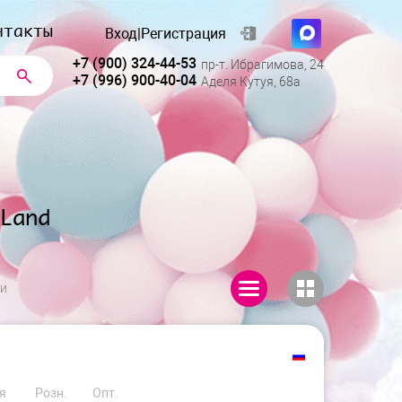
нтакты
Вход
|
Регистрация
+7 (900) 324-44-53
пр-т. Ибрагимова, 24
+7 (996) 900-40-04
Аделя Кутуя, 68а
Land
ии
я
Розн.
Опт.