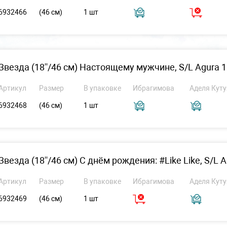
6932466
(46 см)
1 шт
Звезда (18''/46 см) Настоящему мужчине, S/L Agura 1
Артикул
Размер
В упаковке
Ибрагимова
Аделя Куту
6932468
(46 см)
1 шт
Звезда (18''/46 см) С днём рождения: #Like Like, S/L A
Артикул
Размер
В упаковке
Ибрагимова
Аделя Куту
6932469
(46 см)
1 шт