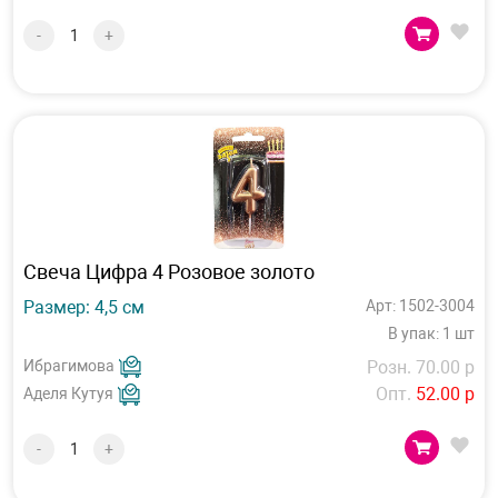
-
+
Свеча Цифра 4 Розовое золото
Размер: 4,5 см
Арт: 1502-3004
В упак: 1 шт
Ибрагимова
Розн. 70.00 р
Опт.
52.00 р
Аделя Кутуя
-
+