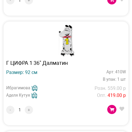
-
+
Г ЦИФРА 1 36" Далматин
Размер: 92 см
Арт: 410W
В упак: 1 шт
Ибрагимова
Розн. 559.00 р
Опт.
419.00 р
Аделя Кутуя
-
+