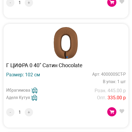
-
+
Г ЦИФРА 0 40" Сатин Chocolate
Размер: 102 см
Арт: 400000SCT-P
В упак: 1 шт
Ибрагимова
Розн. 445.00 р
Опт.
335.00 р
Аделя Кутуя
-
+