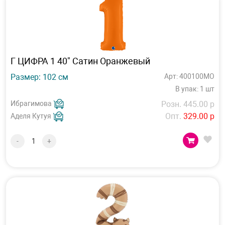
Г ЦИФРА 1 40" Сатин Оранжевый
Размер: 102 см
Арт: 400100MO
В упак: 1 шт
Ибрагимова
Розн. 445.00 р
Опт.
329.00 р
Аделя Кутуя
-
+