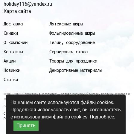
holiday116@yandex.ru
Карта сайта
Доставка
Латексные шары
Скидки
Фольгированные шары
О компании
Гелий, оборудование
Контакты
Сервировка стола
Акции
Товары для праздника
Новинки
Декоративные материалы
Статьи
© 2015-2026 "Территория Праздника" — оптово-розничный магазин воздушных шаров и
товаров для праздника.
На нашем сайте используются файлы cookies.
Все цены и условия, указанные на данном сайте, не являются публичной офертой.
Продолжая использовать сайт, вы соглашаетесь
Согласие на обработку персональных данных
|
Политика в отношении обработки
с использованием файлов cookies.
Подробнее.
персональных данных
Принять