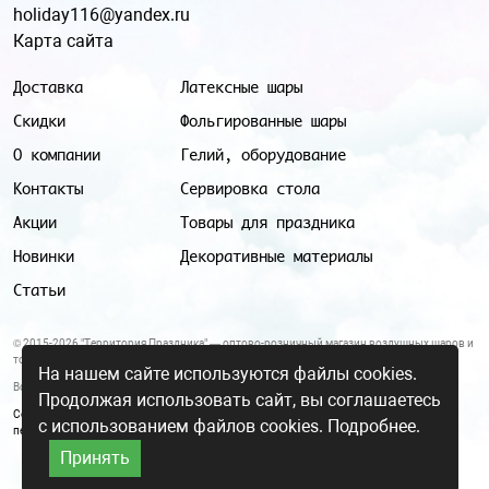
holiday116@yandex.ru
Карта сайта
Доставка
Латексные шары
Скидки
Фольгированные шары
О компании
Гелий, оборудование
Контакты
Сервировка стола
Акции
Товары для праздника
Новинки
Декоративные материалы
Статьи
© 2015-2026 "Территория Праздника" — оптово-розничный магазин воздушных шаров и
товаров для праздника.
На нашем сайте используются файлы cookies.
Все цены и условия, указанные на данном сайте, не являются публичной офертой.
Продолжая использовать сайт, вы соглашаетесь
Согласие на обработку персональных данных
|
Политика в отношении обработки
с использованием файлов cookies.
Подробнее.
персональных данных
Принять