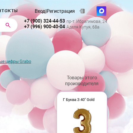
нтакты
Вход
|
Регистрация
+7 (900) 324-44-53
пр-т. Ибрагимова, 24
+7 (996) 900-40-04
Аделя Кутуя, 68а
ые цифры Grabo
Товары этого
производителя
Г Буква З 40" Gold