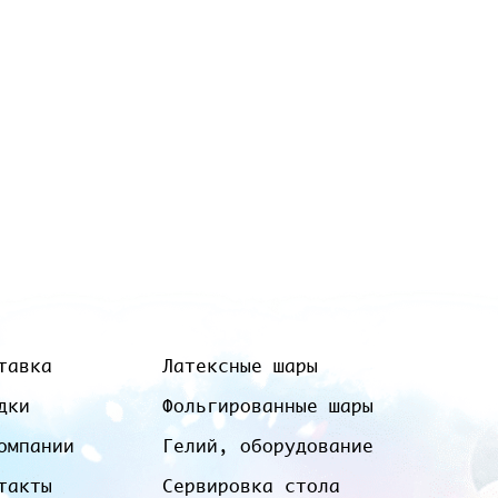
тавка
Латексные шары
дки
Фольгированные шары
омпании
Гелий, оборудование
такты
Сервировка стола