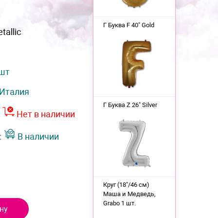
Г Буква F 40" Gold
tallic
 шт
Италия
Г Буква Z 26" Silver
:
Нет в наличии
:
В наличии
Круг (18"/46 см)
Маша и Медведь,
Grabo 1 шт.
ну