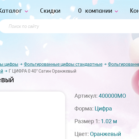
Каталог
Скидки
О компании
Ко
Поиск по сайту
ры цифры
Фольгированные цифры стандартные
Фольгированн
ый
Г ЦИФРА 0 40" Сатин Оранжевый
евый
Артикул:
400000MO
Форма:
Цифра
Размер 1:
1.02 м
Цвет:
Оранжевый