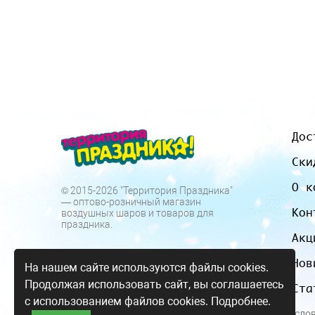
Дос
Ски
О к
© 2015-2026 "Территория Праздника"
— оптово-розничный магазин
Кон
воздушных шаров и товаров для
праздника.
Акц
Нов
На нашем сайте используются файлы cookies.
Продолжая использовать сайт, вы соглашаетесь
Ста
с использованием файлов cookies.
Подробнее.
Все цены и усло