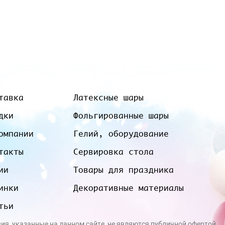
тавка
Латексные шары
дки
Фольгированные шары
омпании
Гелий, оборудование
такты
Сервировка стола
ии
Товары для праздника
инки
Декоративные материалы
тьи
вия, указанные на данном сайте, не являются публичной офертой.