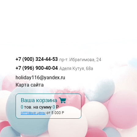
+7 (900) 324-44-53
пр-т. Ибрагимова, 24
+7 (996) 900-40-04
Аделя Кутуя, 68а
holiday116@yandex.ru
Карта сайта
Ваша корзина
0
тов. на сумму
0
Р
оптовые цены
от 5 000 Р