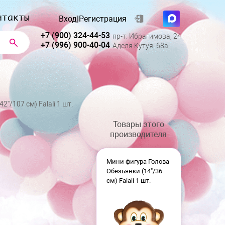
нтакты
Вход
|
Регистрация
+7 (900) 324-44-53
пр-т. Ибрагимова, 24
+7 (996) 900-40-04
Аделя Кутуя, 68а
''/107 см) Falali 1 шт.
Товары этого
производителя
Мини фигура Голова
Обезьянки (14"/36
см) Falali 1 шт.