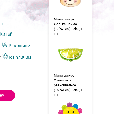
Мини фигура
 шт
Долька Лайма
(17"/43 см) Falali, 1
Китай
шт.
:
В наличии
:
В наличии
Мини фигура
Солнышко
разноцветное
(16"/41 см) Falali, 1
ну
шт.