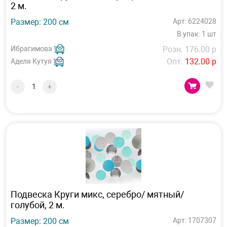
2 м.
Размер: 200 см
Арт: 6224028
В упак: 1 шт
Ибрагимова
Розн. 176.00 р
Опт.
132.00 р
Аделя Кутуя
-
+
Подвеска Круги микс, серебро/ мятный/
голубой, 2 м.
Размер: 200 см
Арт: 1707307