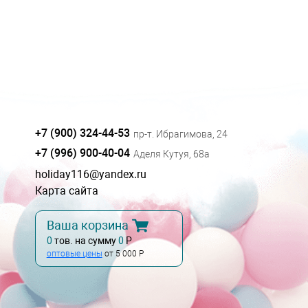
+7 (900) 324-44-53
пр-т. Ибрагимова, 24
+7 (996) 900-40-04
Аделя Кутуя, 68а
holiday116@yandex.ru
Карта сайта
Ваша корзина
0
тов. на сумму
0
Р
оптовые цены
от 5 000 Р