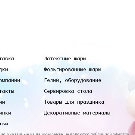
тавка
Латексные шары
дки
Фольгированные шары
омпании
Гелий, оборудование
такты
Сервировка стола
ии
Товары для праздника
инки
Декоративные материалы
тьи
вия, указанные на данном сайте, не являются публичной офертой.