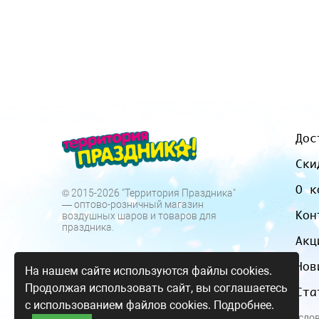
Дос
Ски
О к
© 2015-2026 "Территория Праздника"
— оптово-розничный магазин
Кон
воздушных шаров и товаров для
праздника.
Акц
Нов
На нашем сайте используются файлы cookies.
Продолжая использовать сайт, вы соглашаетесь
Ста
с использованием файлов cookies.
Подробнее.
Все цены и усло