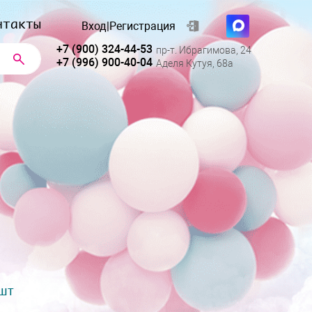
нтакты
Вход
|
Регистрация
+7 (900) 324-44-53
пр-т. Ибрагимова, 24
+7 (996) 900-40-04
Аделя Кутуя, 68а
 шт