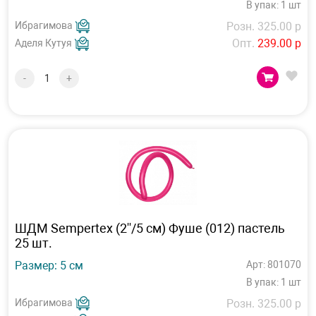
В упак: 1 шт
Ибрагимова
Розн. 325.00 р
Опт.
239.00 р
Аделя Кутуя
-
+
ШДМ Sempertex (2''/5 см) Фуше (012) пастель
25 шт.
Размер: 5 см
Арт: 801070
В упак: 1 шт
Ибрагимова
Розн. 325.00 р