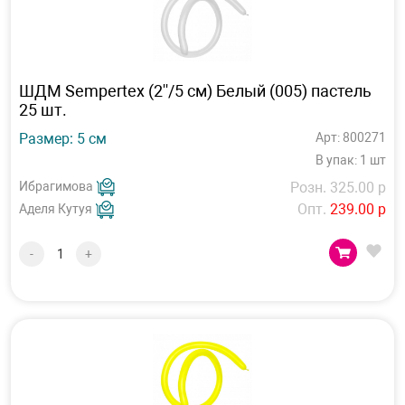
ШДМ Sempertex (2''/5 см) Белый (005) пастель
25 шт.
Размер: 5 см
Арт: 800271
В упак: 1 шт
Ибрагимова
Розн. 325.00 р
Опт.
239.00 р
Аделя Кутуя
-
+