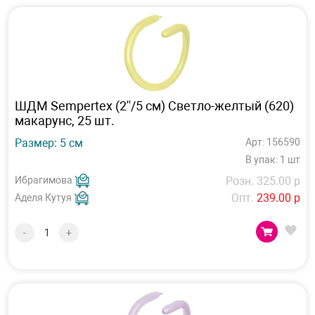
ШДМ Sempertex (2''/5 см) Светло-желтый (620)
макарунс, 25 шт.
Размер: 5 см
Арт: 156590
В упак: 1 шт
Ибрагимова
Розн. 325.00 р
Опт.
239.00 р
Аделя Кутуя
-
+