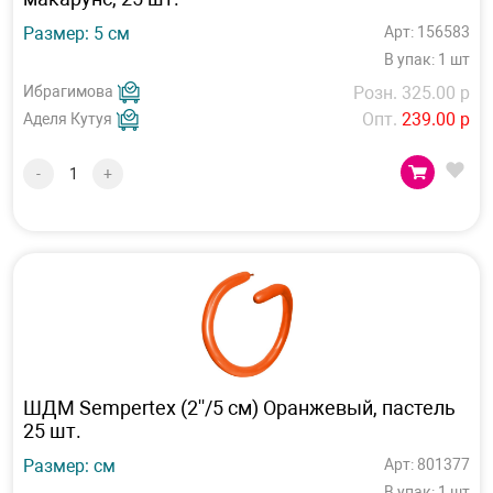
Размер: 5 см
Арт: 156583
В упак: 1 шт
Ибрагимова
Розн. 325.00 р
Опт.
239.00 р
Аделя Кутуя
-
+
ШДМ Sempertex (2''/5 см) Оранжевый, пастель
25 шт.
Размер: см
Арт: 801377
В упак: 1 шт