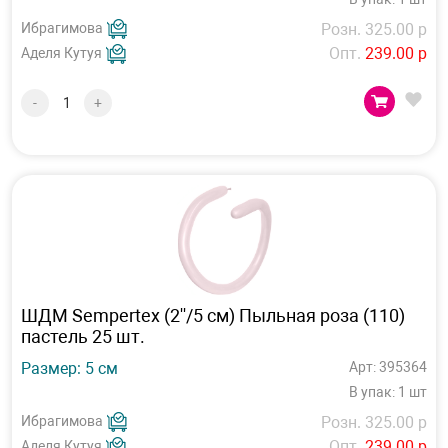
Ибрагимова
Розн. 325.00 р
Опт.
239.00 р
Аделя Кутуя
-
+
ШДМ Sempertex (2''/5 см) Пыльная роза (110)
пастель 25 шт.
Размер: 5 см
Арт: 395364
В упак: 1 шт
Ибрагимова
Розн. 325.00 р
Опт.
239.00 р
Аделя Кутуя