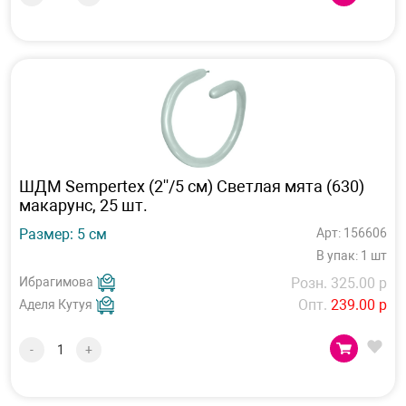
ШДМ Sempertex (2''/5 см) Светлая мята (630)
макарунс, 25 шт.
Размер: 5 см
Арт: 156606
В упак: 1 шт
Ибрагимова
Розн. 325.00 р
Опт.
239.00 р
Аделя Кутуя
-
+