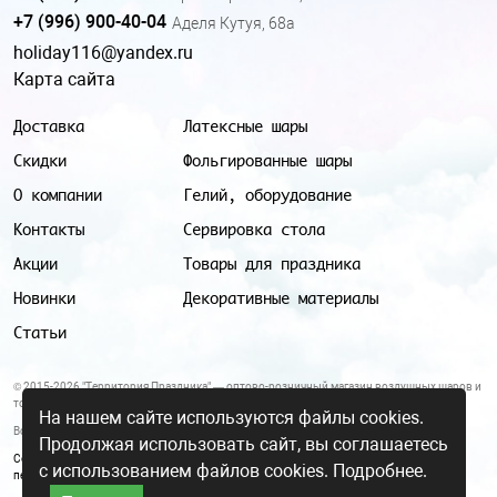
+7 (996) 900-40-04
Аделя Кутуя, 68а
holiday116@yandex.ru
Карта сайта
Доставка
Латексные шары
Скидки
Фольгированные шары
О компании
Гелий, оборудование
Контакты
Сервировка стола
Акции
Товары для праздника
Новинки
Декоративные материалы
Статьи
© 2015-2026 "Территория Праздника" — оптово-розничный магазин воздушных шаров и
товаров для праздника.
На нашем сайте используются файлы cookies.
Все цены и условия, указанные на данном сайте, не являются публичной офертой.
Продолжая использовать сайт, вы соглашаетесь
Согласие на обработку персональных данных
|
Политика в отношении обработки
с использованием файлов cookies.
Подробнее.
персональных данных