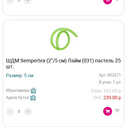
-
+
ШДМ Sempertex (2"/5 см) Лайм (031) пастель 25
шт.
Размер: 5 см
Арт: 802671
В упак: 1 шт
Ибрагимова
Розн. 325.00 р
Опт.
239.00 р
Аделя Кутуя
-
+