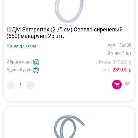
ШДМ Sempertex (2''/5 см) Светло-сиреневый
(650) макарунс, 25 шт.
Размер: 6 см
Арт: 156620
В упак: 1 шт
Ибрагимова
Розн. 325.00 р
Опт.
239.00 р
Аделя Кутуя
-
+