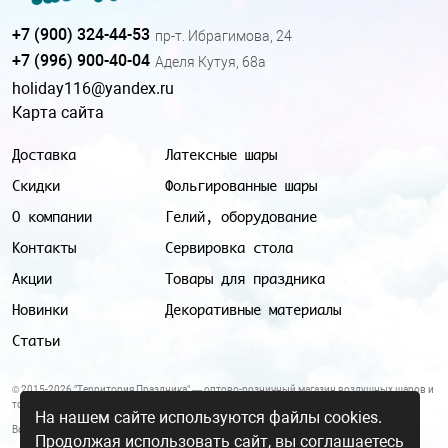
+7 (900) 324-44-53
пр-т. Ибрагимова, 24
+7 (996) 900-40-04
Аделя Кутуя, 68а
holiday116@yandex.ru
Карта сайта
Доставка
Латексные шары
Скидки
Фольгированные шары
О компании
Гелий, оборудование
Контакты
Сервировка стола
Акции
Товары для праздника
Новинки
Декоративные материалы
Статьи
© 2015-2026 "Территория Праздника" — оптово-розничный магазин воздушных шаров и
товаров для праздника.
На нашем сайте используются файлы cookies.
Все цены и условия, указанные на данном сайте, не являются публичной офертой.
Продолжая использовать сайт, вы соглашаетесь