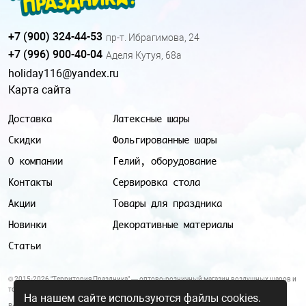
+7 (900) 324-44-53
пр-т. Ибрагимова, 24
+7 (996) 900-40-04
Аделя Кутуя, 68а
holiday116@yandex.ru
Карта сайта
Доставка
Латексные шары
Скидки
Фольгированные шары
О компании
Гелий, оборудование
Контакты
Сервировка стола
Акции
Товары для праздника
Новинки
Декоративные материалы
Статьи
© 2015-2026 "Территория Праздника" — оптово-розничный магазин воздушных шаров и
товаров для праздника.
На нашем сайте используются файлы cookies.