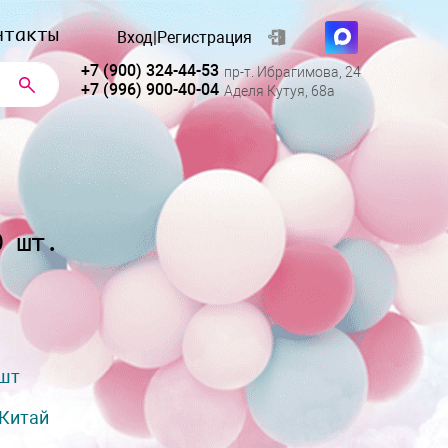
нтакты
Вход
|
Регистрация
+7 (900) 324-44-53
пр-т. Ибрагимова, 24
+7 (996) 900-40-04
Аделя Кутуя, 68а
0 шт.
 шт
Китай