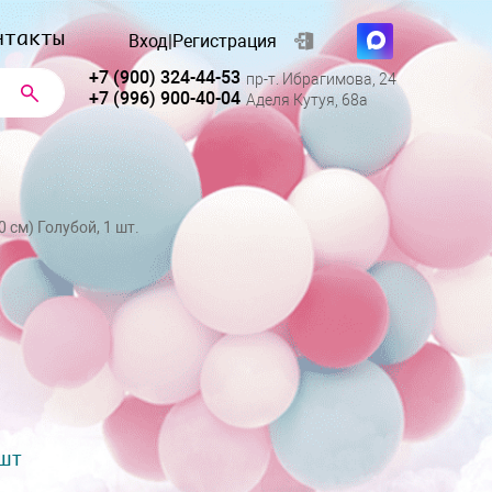
нтакты
Вход
|
Регистрация
+7 (900) 324-44-53
пр-т. Ибрагимова, 24
+7 (996) 900-40-04
Аделя Кутуя, 68а
 см) Голубой, 1 шт.
 шт