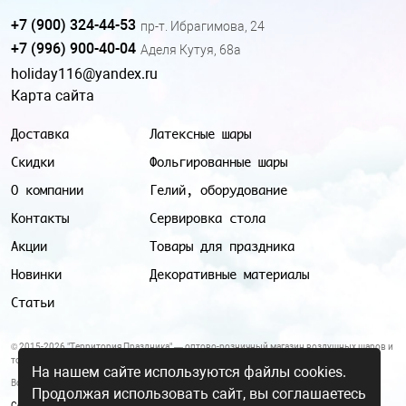
+7 (900) 324-44-53
пр-т. Ибрагимова, 24
+7 (996) 900-40-04
Аделя Кутуя, 68а
holiday116@yandex.ru
Карта сайта
Доставка
Латексные шары
Скидки
Фольгированные шары
О компании
Гелий, оборудование
Контакты
Сервировка стола
Акции
Товары для праздника
Новинки
Декоративные материалы
Статьи
© 2015-2026 "Территория Праздника" — оптово-розничный магазин воздушных шаров и
товаров для праздника.
На нашем сайте используются файлы cookies.
Все цены и условия, указанные на данном сайте, не являются публичной офертой.
Продолжая использовать сайт, вы соглашаетесь
Согласие на обработку персональных данных
|
Политика в отношении обработки