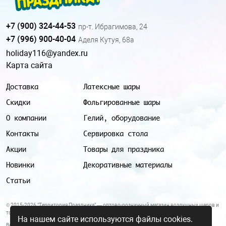
+7 (900) 324-44-53
пр-т. Ибрагимова, 24
+7 (996) 900-40-04
Аделя Кутуя, 68а
holiday116@yandex.ru
Карта сайта
Доставка
Латексные шары
Скидки
Фольгированные шары
О компании
Гелий, оборудование
Контакты
Сервировка стола
Акции
Товары для праздника
Новинки
Декоративные материалы
Статьи
© 2015-2026 "Территория Праздника" — оптово-розничный магазин воздушных шаров и
товаров для праздника.
На нашем сайте используются файлы cookies.
Все цены и условия, указанные на данном сайте, не являются публичной офертой.