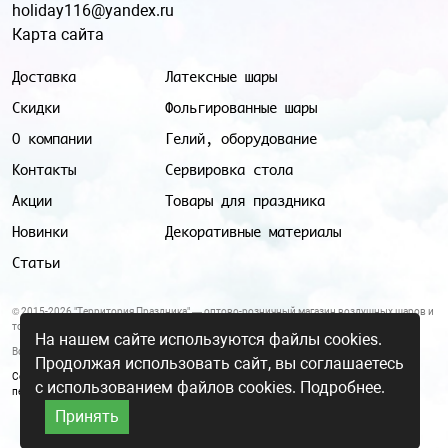
holiday116@yandex.ru
Карта сайта
Доставка
Латексные шары
Скидки
Фольгированные шары
О компании
Гелий, оборудование
Контакты
Сервировка стола
Акции
Товары для праздника
Новинки
Декоративные материалы
Статьи
© 2015-2026 "Территория Праздника" — оптово-розничный магазин воздушных шаров и
товаров для праздника.
На нашем сайте используются файлы cookies.
Все цены и условия, указанные на данном сайте, не являются публичной офертой.
Продолжая использовать сайт, вы соглашаетесь
Согласие на обработку персональных данных
|
Политика в отношении обработки
с использованием файлов cookies.
Подробнее.
персональных данных
Принять