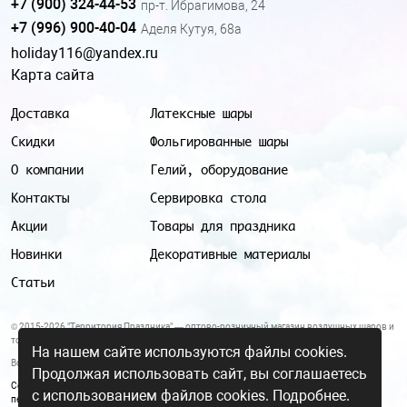
+7 (900) 324-44-53
пр-т. Ибрагимова, 24
+7 (996) 900-40-04
Аделя Кутуя, 68а
holiday116@yandex.ru
Карта сайта
Доставка
Латексные шары
Скидки
Фольгированные шары
О компании
Гелий, оборудование
Контакты
Сервировка стола
Акции
Товары для праздника
Новинки
Декоративные материалы
Статьи
© 2015-2026 "Территория Праздника" — оптово-розничный магазин воздушных шаров и
товаров для праздника.
На нашем сайте используются файлы cookies.
Все цены и условия, указанные на данном сайте, не являются публичной офертой.
Продолжая использовать сайт, вы соглашаетесь
Согласие на обработку персональных данных
|
Политика в отношении обработки
с использованием файлов cookies.
Подробнее.
персональных данных