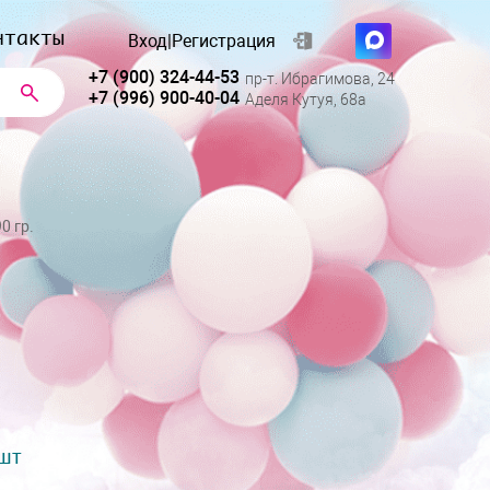
нтакты
Вход
|
Регистрация
+7 (900) 324-44-53
пр-т. Ибрагимова, 24
+7 (996) 900-40-04
Аделя Кутуя, 68а
0 гр.
 шт