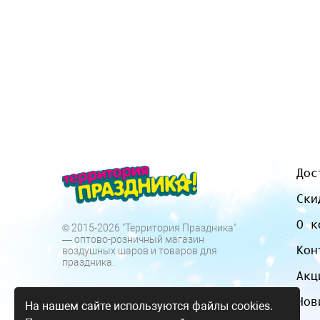
Дос
Ски
О к
© 2015-2026 "Территория Праздника"
— оптово-розничный магазин
Кон
воздушных шаров и товаров для
праздника.
Акц
Нов
На нашем сайте используются файлы cookies.