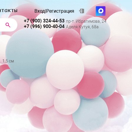
нтакты
Вход
|
Регистрация
+7 (900) 324-44-53
пр-т. Ибрагимова, 24
+7 (996) 900-40-04
Аделя Кутуя, 68а
 1,5 см