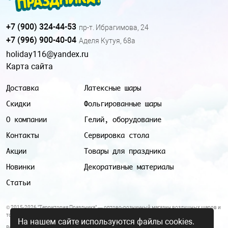
+7 (900) 324-44-53
пр-т. Ибрагимова, 24
+7 (996) 900-40-04
Аделя Кутуя, 68а
holiday116@yandex.ru
Карта сайта
Доставка
Латексные шары
Скидки
Фольгированные шары
О компании
Гелий, оборудование
Контакты
Сервировка стола
Акции
Товары для праздника
Новинки
Декоративные материалы
Статьи
© 2015-2026 "Территория Праздника" — оптово-розничный магазин воздушных шаров и
товаров для праздника.
На нашем сайте используются файлы cookies.
Все цены и условия, указанные на данном сайте, не являются публичной офертой.