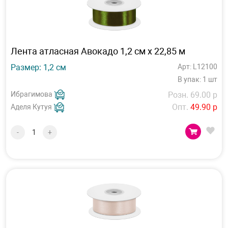
Лента атласная Авокадо 1,2 см х 22,85 м
Размер: 1,2 см
Арт: L12100
В упак: 1 шт
Ибрагимова
Розн. 69.00 р
Опт.
49.90 р
Аделя Кутуя
-
+