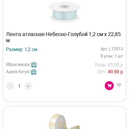
Лента атласная Небесно-Голубой 1,2 см х 22,85
м
Размер: 1,2 см
Арт: L12013
В упак: 1 шт
Ибрагимова
Розн. 69.00 р
Опт.
49.90 р
Аделя Кутуя
-
+