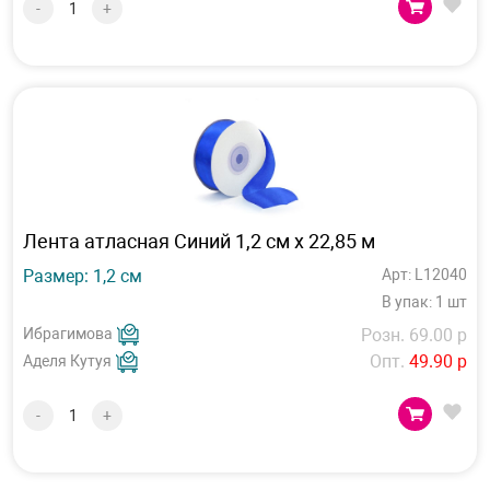
-
+
Лента атласная Синий 1,2 см х 22,85 м
Размер: 1,2 см
Арт: L12040
В упак: 1 шт
Ибрагимова
Розн. 69.00 р
Опт.
49.90 р
Аделя Кутуя
-
+