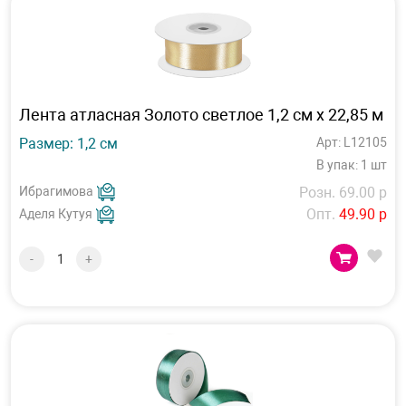
Лента атласная Золото светлое 1,2 см х 22,85 м
Размер: 1,2 см
Арт: L12105
В упак: 1 шт
Ибрагимова
Розн. 69.00 р
Опт.
49.90 р
Аделя Кутуя
-
+