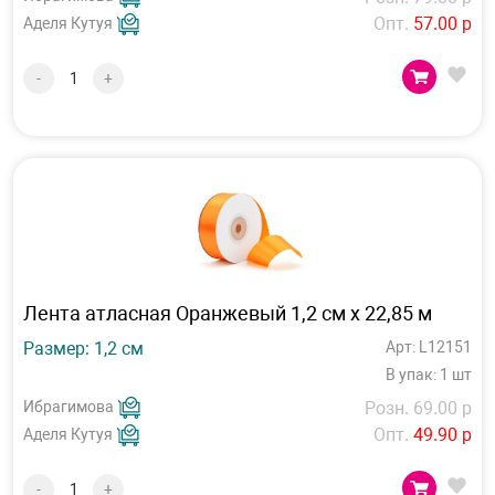
Опт.
57.00 р
Аделя Кутуя
-
+
Лента атласная Оранжевый 1,2 см х 22,85 м
Размер: 1,2 см
Арт: L12151
В упак: 1 шт
Ибрагимова
Розн. 69.00 р
Опт.
49.90 р
Аделя Кутуя
-
+