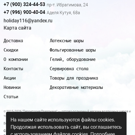
+7 (900) 324-44-53
пр-т. Ибрагимова, 24
+7 (996) 900-40-04
Аделя Кутуя, 68а
holiday116@yandex.ru
Карта сайта
Доставка
Латексные шары
Скидки
Фольгированные шары
О компании
Гелий, оборудование
Контакты
Сервировка стола
Акции
Товары для праздника
Новинки
Декоративные материалы
Статьи
© 2015-2026 "Территория Праздника" — оптово-розничный магазин воздушных шаров и
товаров для праздника.
На нашем сайте используются файлы cookies.
Все цены и условия, указанные на данном сайте, не являются публичной офертой.
Продолжая использовать сайт, вы соглашаетесь
Согласие на обработку персональных данных
|
Политика в отношении обработки
с использованием файлов cookies.
Подробнее.