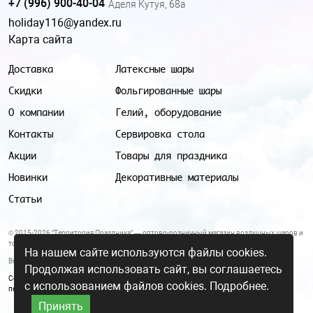
+7 (996) 900-40-04
Аделя Кутуя, 68а
holiday116@yandex.ru
Карта сайта
Доставка
Латексные шары
Скидки
Фольгированные шары
О компании
Гелий, оборудование
Контакты
Сервировка стола
Акции
Товары для праздника
Новинки
Декоративные материалы
Статьи
© 2015-2026 "Территория Праздника" — оптово-розничный магазин воздушных шаров и
товаров для праздника.
На нашем сайте используются файлы cookies.
Все цены и условия, указанные на данном сайте, не являются публичной офертой.
Продолжая использовать сайт, вы соглашаетесь
Согласие на обработку персональных данных
|
Политика в отношении обработки
с использованием файлов cookies.
Подробнее.
персональных данных
Принять