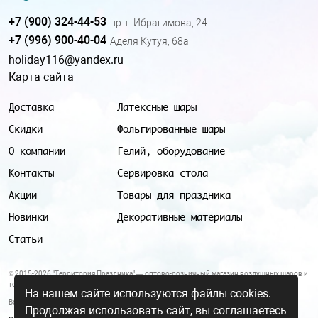
+7 (900) 324-44-53
пр-т. Ибрагимова, 24
+7 (996) 900-40-04
Аделя Кутуя, 68а
holiday116@yandex.ru
Карта сайта
Доставка
Латексные шары
Скидки
Фольгированные шары
О компании
Гелий, оборудование
Контакты
Сервировка стола
Акции
Товары для праздника
Новинки
Декоративные материалы
Статьи
© 2015-2026 "Территория Праздника" — оптово-розничный магазин воздушных шаров и
товаров для праздника.
На нашем сайте используются файлы cookies.
Все цены и условия, указанные на данном сайте, не являются публичной офертой.
Продолжая использовать сайт, вы соглашаетесь