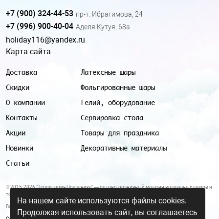
+7 (900) 324-44-53
пр-т. Ибрагимова, 24
+7 (996) 900-40-04
Аделя Кутуя, 68а
holiday116@yandex.ru
Карта сайта
Доставка
Латексные шары
Скидки
Фольгированные шары
О компании
Гелий, оборудование
Контакты
Сервировка стола
Акции
Товары для праздника
Новинки
Декоративные материалы
Статьи
© 2015-2026 "Территория Праздника" — оптово-розничный магазин воздушных шаров и
товаров для праздника.
На нашем сайте используются файлы cookies.
Все цены и условия, указанные на данном сайте, не являются публичной офертой.
Продолжая использовать сайт, вы соглашаетесь
Согласие на обработку персональных данных
|
Политика в отношении обработки