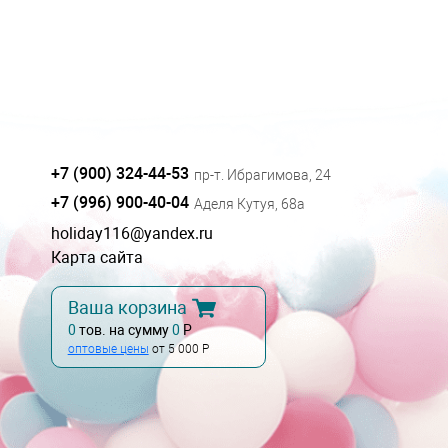
+7 (900) 324-44-53
пр-т. Ибрагимова, 24
+7 (996) 900-40-04
Аделя Кутуя, 68а
holiday116@yandex.ru
Карта сайта
Ваша корзина
0
тов. на сумму
0
Р
оптовые цены
от 5 000 Р