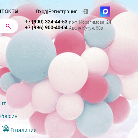
нтакты
Вход
|
Регистрация
+7 (900) 324-44-53
пр-т. Ибрагимова, 24
+7 (996) 900-40-04
Аделя Кутуя, 68а
 шт
Россия
:
В наличии