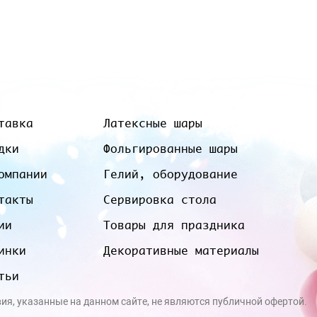
тавка
Латексные шары
дки
Фольгированные шары
омпании
Гелий, оборудование
такты
Сервировка стола
ии
Товары для праздника
инки
Декоративные материалы
тьи
вия, указанные на данном сайте, не являются публичной офертой.