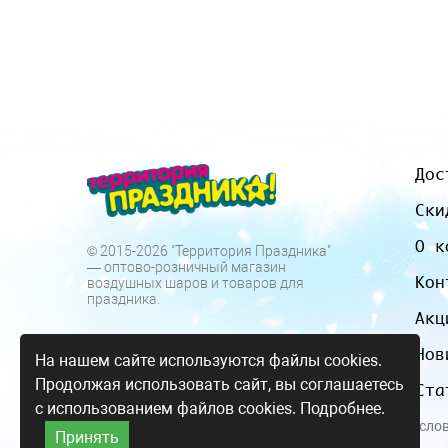
Дос
Ски
О к
© 2015-2026 "Территория Праздника"
— оптово-розничный магазин
Кон
воздушных шаров и товаров для
праздника.
Акц
Нов
На нашем сайте используются файлы cookies.
Продолжая использовать сайт, вы соглашаетесь
Ста
с использованием файлов cookies.
Подробнее.
Все цены и усло
Принять