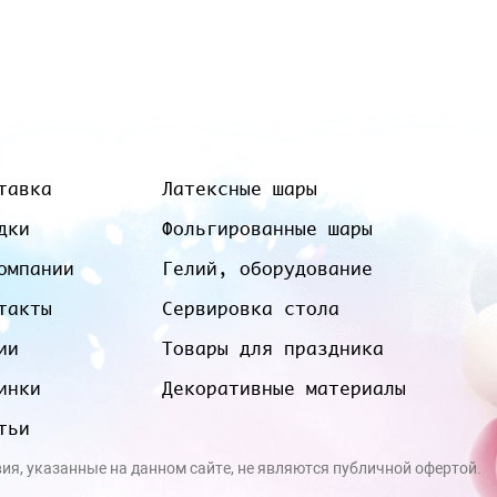
тавка
Латексные шары
дки
Фольгированные шары
омпании
Гелий, оборудование
такты
Сервировка стола
ии
Товары для праздника
инки
Декоративные материалы
тьи
вия, указанные на данном сайте, не являются публичной офертой.