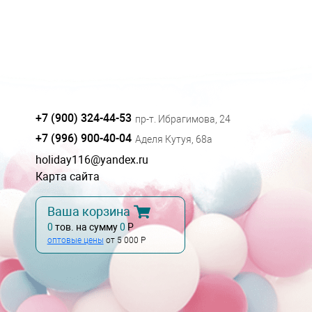
+7 (900) 324-44-53
пр-т. Ибрагимова, 24
+7 (996) 900-40-04
Аделя Кутуя, 68а
holiday116@yandex.ru
Карта сайта
Ваша корзина
0
тов. на сумму
0
Р
оптовые цены
от 5 000 Р