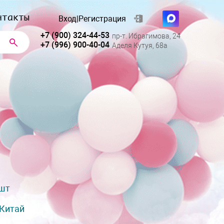
нтакты
Вход
|
Регистрация
+7 (900) 324-44-53
пр-т. Ибрагимова, 24
+7 (996) 900-40-04
Аделя Кутуя, 68а
 шт
Китай