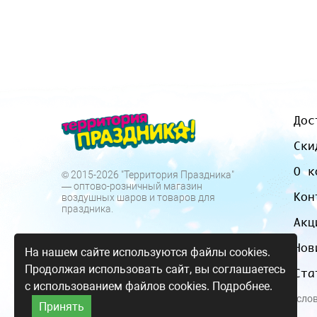
Дос
Ски
О к
© 2015-2026 "Территория Праздника"
— оптово-розничный магазин
Кон
воздушных шаров и товаров для
праздника.
Акц
Нов
На нашем сайте используются файлы cookies.
Продолжая использовать сайт, вы соглашаетесь
Ста
с использованием файлов cookies.
Подробнее.
Все цены и усло
Принять