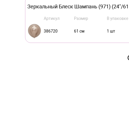
Зеркальный Блеск Шампань (971) (24''/61 
Артикул
Размер
В упаковке
386720
61 см
1 шт