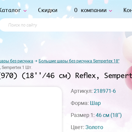
Каталог
Скидки
О компании
Ко
Поиск по сайту
ары без рисунка
Большие шары без рисунка Sempertex 18"
, Sempertex 1 Шт.
970) (18''/46 см) Reflex, Semper
Артикул:
218971-6
Форма:
Шар
Размер 1:
46 см
(18")
Цвет:
Золото