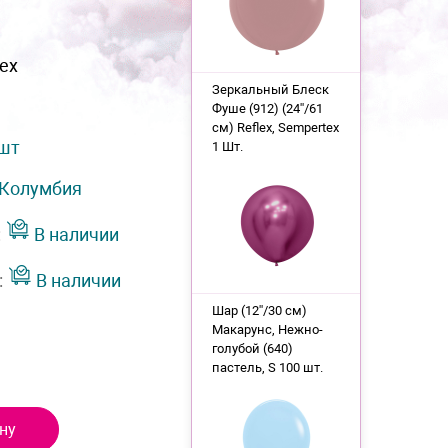
ex
Зеркальный Блеск
Фуше (912) (24''/61
см) Reflex, Sempertex
 шт
1 Шт.
Колумбия
:
В наличии
:
В наличии
Шар (12''/30 см)
Макарунс, Нежно-
голубой (640)
пастель, S 100 шт.
ну