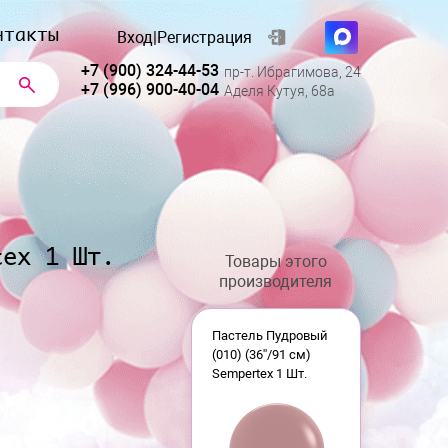
нтакты
Вход
|
Регистрация
+7 (900) 324-44-53
пр-т. Ибрагимова, 24
+7 (996) 900-40-04
Аделя Кутуя, 68а
tex 1 Шт.
Товары этого
производителя
Пастель Пудровый
(010) (36''/91 см)
Sempertex 1 Шт.