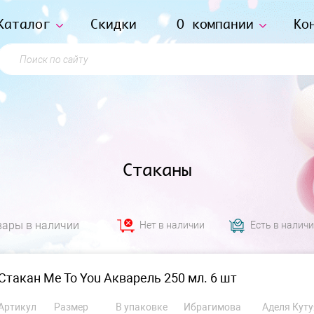
Каталог
Скидки
О компании
Ко
Поиск по сайту
Стаканы
вары в наличии
Нет в наличии
Есть в налич
Стакан Me To You Акварель 250 мл. 6 шт
Артикул
Размер
В упаковке
Ибрагимова
Аделя Куту