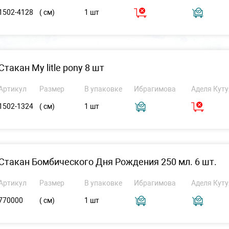
1502-4128
( см)
1 шт
Стакан My litle pony 8 шт
Артикул
Размер
В упаковке
Ибрагимова
Аделя Куту
1502-1324
( см)
1 шт
Стакан Бомбического Дня Рождения 250 мл. 6 шт.
Артикул
Размер
В упаковке
Ибрагимова
Аделя Куту
770000
( см)
1 шт