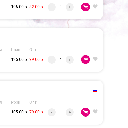
105.00 р
82.00 р
-
+
я
Розн.
Опт.
125.00 р
99.00 р
-
+
я
Розн.
Опт.
105.00 р
79.00 р
-
+