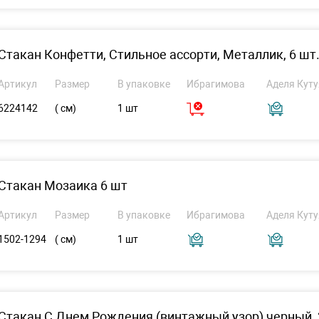
Стакан Конфетти, Стильное ассорти, Металлик, 6 шт
Артикул
Размер
В упаковке
Ибрагимова
Аделя Куту
6224142
( см)
1 шт
Стакан Мозаика 6 шт
Артикул
Размер
В упаковке
Ибрагимова
Аделя Куту
1502-1294
( см)
1 шт
Стакан С Днем Рождения (винтажный узор) черный, 2