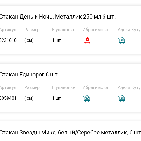
Стакан День и Ночь, Металлик 250 мл 6 шт.
Артикул
Размер
В упаковке
Ибрагимова
Аделя Куту
6231610
( см)
1 шт
Стакан Единорог 6 шт.
Артикул
Размер
В упаковке
Ибрагимова
Аделя Куту
6058401
( см)
1 шт
Стакан Звезды Микс, белый/Серебро металлик, 6 ш