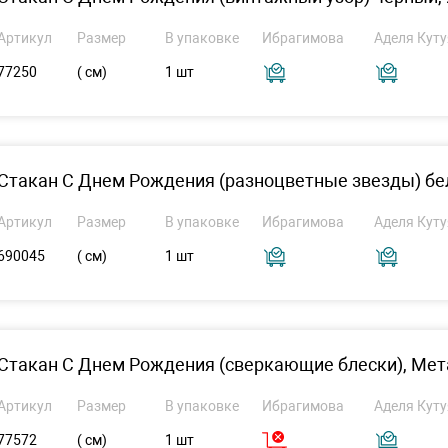
Артикул
Размер
В упаковке
Ибрагимова
Аделя Куту
77250
( см)
1 шт
Стакан С Днем Рождения (разноцветные звезды) бел
Артикул
Размер
В упаковке
Ибрагимова
Аделя Куту
690045
( см)
1 шт
Стакан С Днем Рождения (сверкающие блески), Мет
Артикул
Размер
В упаковке
Ибрагимова
Аделя Куту
77572
( см)
1 шт