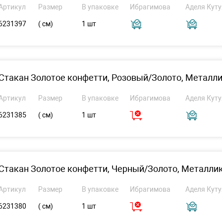
Артикул
Размер
В упаковке
Ибрагимова
Аделя Куту
6231397
( см)
1 шт
Стакан Золотое конфетти, Розовый/Золото, Металлик
Артикул
Размер
В упаковке
Ибрагимова
Аделя Куту
6231385
( см)
1 шт
Стакан Золотое конфетти, Черный/Золото, Металлик 
Артикул
Размер
В упаковке
Ибрагимова
Аделя Куту
6231380
( см)
1 шт