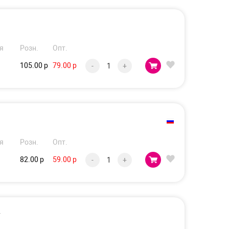
я
Розн.
Опт.
105.00 р
79.00 р
-
+
я
Розн.
Опт.
82.00 р
59.00 р
-
+
т