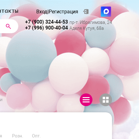
нтакты
Вход
|
Регистрация
+7 (900) 324-44-53
пр-т. Ибрагимова, 24
+7 (996) 900-40-04
Аделя Кутуя, 68а
ии
я
Розн.
Опт.