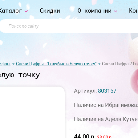
Каталог
Скидки
О компании
Ко
Поиск по сайту
цифры
Свечи Цифры - "Голубые в Белую точку"
Свеча Цифра 7 Го
елую точку
Артикул:
803157
Наличие на Ибрагимова
Наличие на Аделя Кутуя
44.00 р
28.00 р