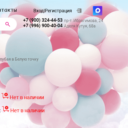
нтакты
Вход
|
Регистрация
+7 (900) 324-44-53
пр-т. Ибрагимова, 24
+7 (996) 900-40-04
Аделя Кутуя, 68а
лубая в Белую точку
:
Нет в наличии
:
Нет в наличии