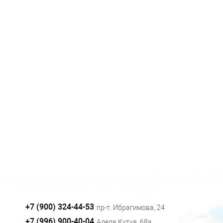
+7 (900) 324-44-53
пр-т. Ибрагимова, 24
+7 (996) 900-40-04
Аделя Кутуя, 68а