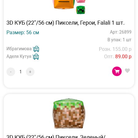
3D КУБ (22''/56 см) Пиксели, Герои, Falali 1 шт.
Размер: 56 см
Арт: 26899
В упак: 1 шт
Ибрагимова
Розн. 155.00 р
Опт.
89.00 р
Аделя Кутуя
-
+
3D КУБ (22''/56 см) Пиксели, Зеленый/