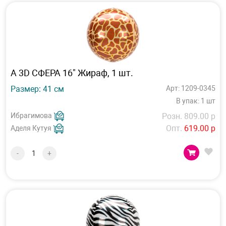
А 3D СФЕРА 16" Жираф, 1 шт.
Размер: 41 см
Арт: 1209-0345
В упак: 1 шт
Ибрагимова
Розн. 809.00 р
Опт.
619.00 р
Аделя Кутуя
-
+