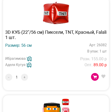
3D КУБ (22''/56 см) Пиксели, TNT, Красный, Falali
1 шт.
Размер: 56 см
Арт: 26082
В упак: 1 шт
Ибрагимова
Розн. 155.00 р
Опт.
89.00 р
Аделя Кутуя
-
+