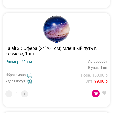
Falali 3D Сфера (24''/61 см) Млечный путь в
космосе, 1 шт.
Размер: 61 см
Арт: 550067
В упак: 1 шт
Ибрагимова
Розн. 160.00 р
Опт.
99.00 р
Аделя Кутуя
-
+