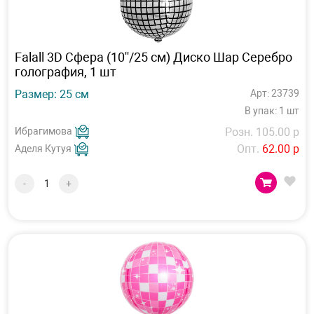
Falall 3D Сфера (10''/25 см) Диско Шар Серебро
голография, 1 шт
Размер: 25 см
Арт: 23739
В упак: 1 шт
Ибрагимова
Розн. 105.00 р
Опт.
62.00 р
Аделя Кутуя
-
+