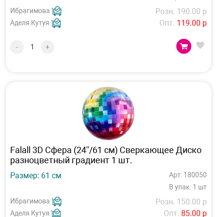
Ибрагимова
Розн. 190.00 р
Опт.
119.00 р
Аделя Кутуя
-
+
Falall 3D Сфера (24''/61 см) Сверкающее Диско
разноцветный градиент 1 шт.
Размер: 61 см
Арт: 180050
В упак: 1 шт
Ибрагимова
Розн. 150.00 р
Опт.
85.00 р
Аделя Кутуя