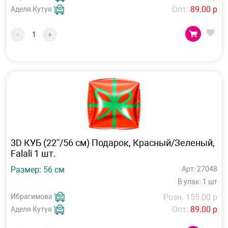
Опт.
89.00 р
Аделя Кутуя
-
+
3D КУБ (22''/56 см) Подарок, Красный/Зеленый,
Falali 1 шт.
Размер: 56 см
Арт: 27048
В упак: 1 шт
Ибрагимова
Розн. 155.00 р
Опт.
89.00 р
Аделя Кутуя