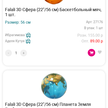
Falali 3D Сфера (22''/56 см) Баскетбольный мяч,
1 шт.
Размер: 56 см
Арт: 27176
В упак: 1 шт
Ибрагимова
Розн. 155.00 р
Опт.
89.00 р
Аделя Кутуя
-
+
Falali 3D Сфера (22''/56 см) Планета Земля