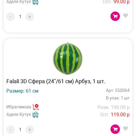
Опт.
99.00 р
Аделя Кутуя
-
+
Falali 3D Сфера (24''/61 см) Арбуз, 1 шт.
Размер: 61 см
Арт: 550064
В упак: 1 шт
Ибрагимова
Розн. 190.00 р
Опт.
119.00 р
Аделя Кутуя
-
+